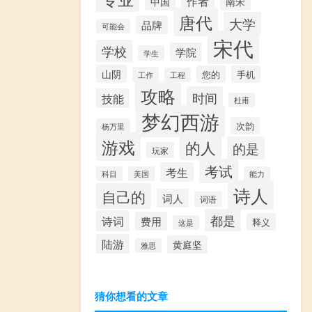
作者
中国
南宋
唐代
大学
品牌
可能会
宋代
学校
学院
学生
山阴
您的
手机
工作
工程
攻略
时间
技能
杜甫
梦幻西游
次韵
杨万里
游戏
的人
的是
玩家
考试
考生
科目
美国
能力
诗人
自己的
词人
词语
都是
诗词
费用
释义
这是
陆游
黄庭坚
雅思
猜你想看的文章