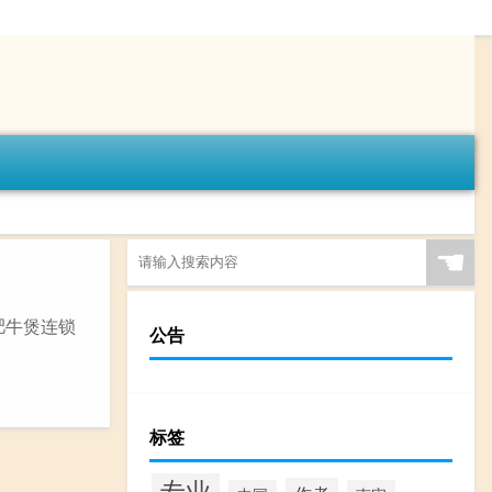
☚
肥牛煲连锁
公告
标签
专业