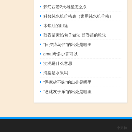
梦幻西游2天雄星怎么杀
科普纯水机价格表（家用纯水机价格）
木焦油的用途
茴香苗素馅包子做法 茴香苗的吃法
“日夕猿鸟伴”的出处是哪里
gmat考多少算可以
沈泥是什么意思
海棠是水果吗
“吾家碑不昧”的出处是哪里
“念此友于乐”的出处是哪里
小男孩