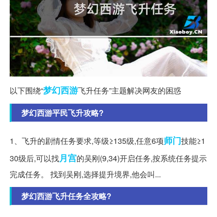
梦幻西游
以下围绕“
飞升任务”主题解决网友的困惑
梦幻西游平民飞升攻略?
师门
1、飞升的剧情任务要求,等级≥135级,任意6项
技能≥1
月宫
30级后,可以找
的吴刚(9,34)开启任务,按系统任务提示
完成任务。 找到吴刚,选择提升境界,他会叫...
梦幻西游飞升任务全攻略?