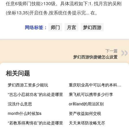
任意6项师门技能≥130级。具体流程如下:1. 找月宫的吴刚
(坐标13,35)开启任务,按系统任务提示完... 在。
网络标签：
师门
月宫
梦幻西游
下一篇
梦幻西游快捷键怎么设置
相关问题
梦幻西游工资多少能玩
重庆职业高中可以考的本科大学
“岂忘小忍就功名”的出处是哪里
乘飞机可以携带多少行李
浣洗什么意思
or和and的用法区别
month什么时候加s
资产收益如何交税
“若教系得离情在”的出处是哪里
天天来塔防攻略无尽