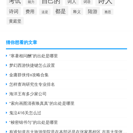
自己的
考试
词人
词语
能力
都是
诗词
陆游
费用
释义
这是
雅思
黄庭坚
猜你想看的文章
“寒暑相问酬”的出处是哪里
梦幻西游快捷键怎么设置
金庸群侠传x攻略合集
怎样查询研究生专业排名
海洋王有多少家公司
“索向画图清夜唤真真”的出处是哪里
鬼泣416关怎么过
“梭密锦书匀”的出处是哪里
有谁知道吉大旅游学院是在本部还是在张家界校区 吉首大学张家界校区