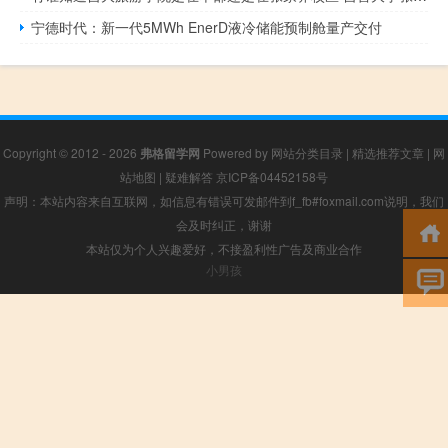
宁德时代：新一代5MWh EnerD液冷储能预制舱量产交付
Copyright © 2012 - 2026
弗格留学网
Powered by
网站分类目录
|
精选推荐文章
|
网
站地图
|
疑难解答
京ICP备04452158号
声明：本站内容来自互联网，如信息有错误可发邮件到f_fb#foxmail.com说明，我们
会及时纠正，谢谢
本站仅为个人兴趣爱好，不接盈利性广告及商业合作
小男孩