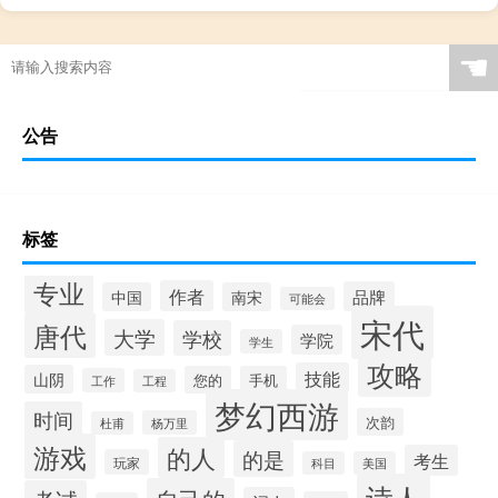
☚
公告
标签
专业
作者
品牌
中国
南宋
可能会
宋代
唐代
大学
学校
学院
学生
攻略
技能
山阴
您的
手机
工作
工程
梦幻西游
时间
次韵
杨万里
杜甫
游戏
的人
的是
考生
玩家
科目
美国
诗人