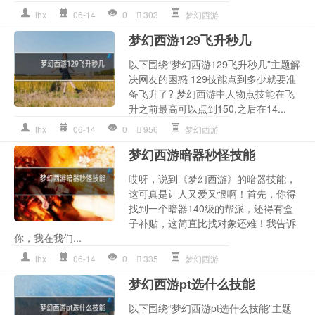
lhx
06-14
0
303
梦幻西游
梦幻西游129飞升秒几
以下围绕“梦幻西游129飞升秒几”主题解
决网友的困惑 129技能点到多少就要准
备飞升了? 梦幻西游中人物点技能在飞
升之前最高可以点到150,之后在14...
lhx
06-14
0
956
梦幻西游
梦幻西游暗器秒怪技能
哎呀，说到《梦幻西游》的暗器技能，
这可真是让人又爱又恨啊！首先，你得
找到一个暗器140级的帮派，还得有盒
子补贴，这简直比找对象还难！我告诉
你，我在我们...
lhx
06-14
0
335
梦幻西游
梦幻西游pt选什么技能
以下围绕“梦幻西游pt选什么技能”主题