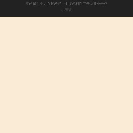
本站仅为个人兴趣爱好，不接盈利性广告及商业合作
小男孩