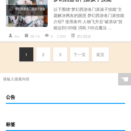
以下围绕“梦幻西游各门派孩子技能”主
题解决网友的困惑 梦幻西游各门派技能
介绍? 使用条件:人物飞升且“破浪诀”技
能达到120级 消耗:100点魔法 ...
lhx
06-13
0
243
梦幻西游
1
2
3
下一页
尾页
☚
公告
标签