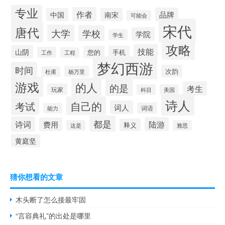
专业
作者
品牌
中国
南宋
可能会
宋代
唐代
大学
学校
学院
学生
攻略
技能
山阴
您的
手机
工作
工程
梦幻西游
时间
次韵
杨万里
杜甫
游戏
的人
的是
考生
玩家
科目
美国
诗人
自己的
考试
词人
词语
能力
都是
诗词
陆游
费用
释义
这是
雅思
黄庭坚
猜你想看的文章
木头断了怎么接最牢固
“言容典礼”的出处是哪里