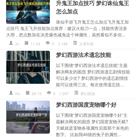
升鬼王加点技巧 梦幻诛仙鬼王
怎么加点
诛仙手游飞升鬼王怎么加点飞升鬼王加
点技巧 鬼王飞升技能加点推荐：建议火焰刀一点，技能伤害没多
大用，把点数加在决意爆伤减免这个神属性，虽然看似不多但...
zx
11-24
0
148
文章列表
梦幻西游法术遗忘技能
以下围绕“梦幻西游法术遗忘技能”主题
解决网友的困惑 梦幻西游遗忘剧情技能
可以多少次? 梦幻西游中的遗忘剧情技
能可以使用三次。每次使用遗忘技...
lhx
06-15
0
297
梦幻西游
梦幻西游国度宠物哪个好
以下围绕“梦幻西游国度宠物哪个好”主
题解决网友的困惑 梦幻国度宠物天赋?
天赋就是宠物各项属性后面那个灰色的
数字。 比如我46级的兔子的属性...