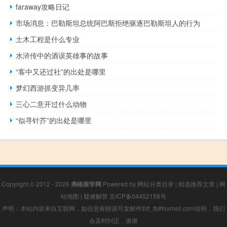
faraway攻略日记
市场消息：巴勒斯坦总统阿巴斯拒绝驱逐巴勒斯坦人的行为
土木工程是什么专业
水浒传中的酒误英雄事的故事
“客中又还过社”的出处是哪里
梦幻西游抓变异几率
三心二意开过什么动物
“似寻针芥”的出处是哪里
Copyright © 2012 - 2026
弗格留学网
Powered by
网站分类目录
|
精选推荐文章
|
网
站地图
|
疑难解答
京ICP备04452158号
声明：本站内容来自互联网，如信息有错误可发邮件到f_fb#foxmail.com说明，我们
会及时纠正，谢谢