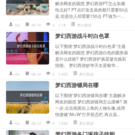
解决网友的困惑 梦幻西游PT怎么加属
性点好? PT点灯攻击虽然都只需要50点
蓝,但是拉人却需要150点 PT做为一...
lhx
06-14
0
18
梦幻西游
梦幻西游战斗时白色罩
以下围绕“梦幻西游战斗时白色罩”主题
解决网友的困惑 梦幻西游白色的圆形盾
是什么技能? 梦幻西游护盾是凝光炼彩
技能。 梦幻西游妙华天女是银华...
lhx
06-14
0
453
梦幻西游
梦幻西游镖局在哪
以下围绕“梦幻西游镖局在哪”主题解决
网友的困惑 梦幻西游镖局怎么摆摊? 第
一步:点击画面右上角的人物头像,或用
快捷键“Alt+W”打开状态栏,再点选...
lhx
06-13
0
646
梦幻西游
梦幻西游各门派孩子技能