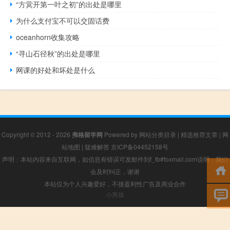
“方蓂开第一叶之初”的出处是哪里
为什么支付宝不可以交固话费
oceanhorn收集攻略
“寻山石径秋”的出处是哪里
网课的好处和坏处是什么
Copyright © 2012 - 2026
弗格留学网
Powered by
网站分类目录
|
精选推荐文章
|
网
站地图
|
疑难解答
京ICP备04452158号
声明：本站内容来自互联网，如信息有错误可发邮件到f_fb#foxmail.com说明，我们
会及时纠正，谢谢
本站仅为个人兴趣爱好，不接盈利性广告及商业合作
小男孩