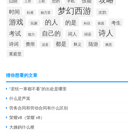
技能
山阴
您的
手机
工作
工程
梦幻西游
时间
次韵
杨万里
杜甫
游戏
的人
的是
考生
玩家
科目
美国
诗人
自己的
考试
词人
词语
能力
都是
诗词
陆游
费用
释义
这是
雅思
黄庭坚
猜你想看的文章
“若怯一寒都不看”的出处是哪里
什么是芦篙
劳务合同和劳动合同有什么区别
荣耀v8（荣耀 v8）
大姨妈什么梗