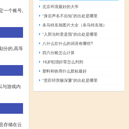
北京环境最好的大学
定一个账号,
“身后声名不自知”的出处是哪里
杀马特东旭图片大全（杀马特东旭）
“入郭当时君是我”的出处是哪里
八什么壮什么的词语有哪些?
划分的,高等
四六分账怎么计算
16岁犯强奸罪怎么判刑
塑料和铁用什么胶粘最好
“意匠经营极深夐”的出处是哪里
以与游戏内
息存储在云