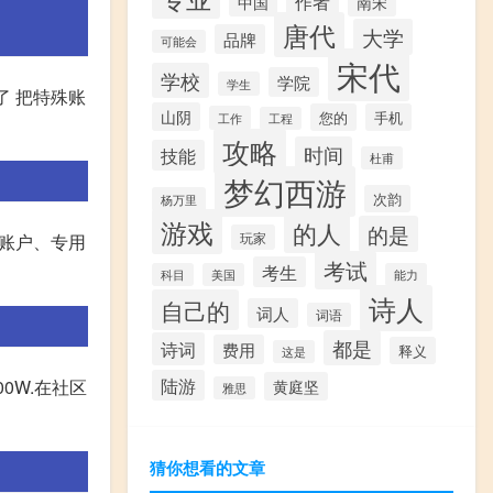
作者
中国
南宋
唐代
大学
品牌
可能会
宋代
学校
学院
学生
了 把特殊账
山阴
您的
手机
工作
工程
攻略
时间
技能
杜甫
梦幻西游
次韵
杨万里
游戏
的人
的是
玩家
款账户、专用
考试
考生
科目
美国
能力
诗人
自己的
词人
词语
都是
诗词
费用
释义
这是
陆游
00W.在社区
黄庭坚
雅思
猜你想看的文章