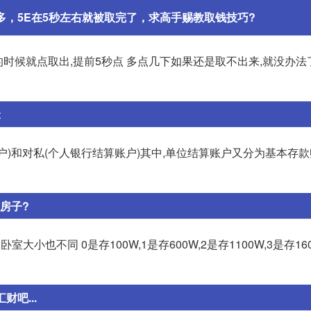
多，5E在5秒左右就被取完了，求高手赐教取钱技巧?
时候就点取出,提前5秒点 多点几下如果还是取不出来,就没办法
t
户)和对私(个人银行结算账户)其中,单位结算账户又分为基本存
房子?
室大小也不同 0是存100W,1是存600W,2是存1100W,3是存16
吧...