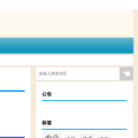
☚
公告
标签
专业