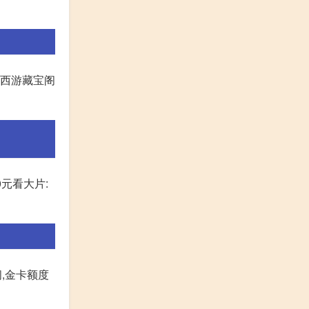
幻西游藏宝阁
元看大片:
间,金卡额度