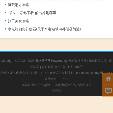
饥荒配方攻略
“若怯一寒都不看”的出处是哪里
打工美女攻略
水电站轴向补偿器(关于水电站轴向补偿器简述)
Copyright © 2012 - 2026
弗格留学网
Powered by
网站分类目录
|
精选推荐文章
|
网
站地图
|
疑难解答
京ICP备04452158号
声明：本站内容来自互联网，如信息有错误可发邮件到f_fb#foxmail.com说明，我们
会及时纠正，谢谢
本站仅为个人兴趣爱好，不接盈利性广告及商业合作
小男孩