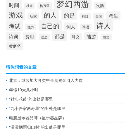
梦幻西游
时间
次韵
杨万里
杜甫
游戏
的人
的是
考生
玩家
科目
美国
诗人
自己的
考试
词人
词语
能力
都是
诗词
陆游
费用
释义
这是
雅思
黄庭坚
猜你想看的文章
北京：继续加大各类中长期资金引入力度
年假10天几小时
“衬步花茵”的出处是哪里
“九十吾家两寿星”的出处是哪里
电脑显示器品牌（显示器品牌）
“濛濛烟雨归山村”的出处是哪里