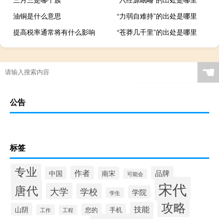
油铜是什么意思
“力弱自难持”的出处是哪里
提高税率通常将有什么影响
“苍莽几千里”的出处是哪里
☚
公告
标签
专业
作者
品牌
中国
南宋
可能会
宋代
唐代
大学
学校
学院
学生
攻略
技能
山阴
您的
手机
工作
工程