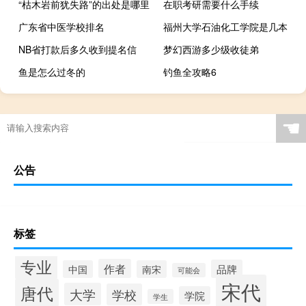
“枯木岩前犹失路”的出处是哪里
在职考研需要什么手续
广东省中医学校排名
福州大学石油化工学院是几本
NB省打款后多久收到提名信
梦幻西游多少级收徒弟
鱼是怎么过冬的
钓鱼全攻略6
☚
公告
标签
专业
作者
品牌
中国
南宋
可能会
宋代
唐代
大学
学校
学院
学生