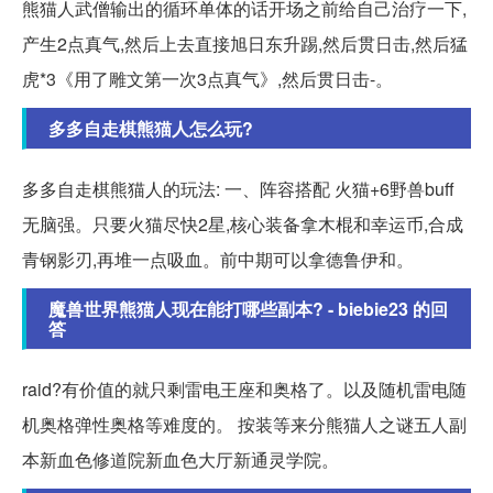
熊猫人武僧输出的循环单体的话开场之前给自己治疗一下,
产生2点真气,然后上去直接旭日东升踢,然后贯日击,然后猛
虎*3《用了雕文第一次3点真气》,然后贯日击-。
多多自走棋熊猫人怎么玩?
多多自走棋熊猫人的玩法: 一、阵容搭配 火猫+6野兽buff
无脑强。只要火猫尽快2星,核心装备拿木棍和幸运币,合成
青钢影刃,再堆一点吸血。前中期可以拿德鲁伊和。
魔兽世界熊猫人现在能打哪些副本? - biebie23 的回
答
raid?有价值的就只剩雷电王座和奥格了。以及随机雷电随
机奥格弹性奥格等难度的。 按装等来分熊猫人之谜五人副
本新血色修道院新血色大厅新通灵学院。