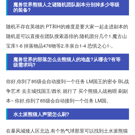
魔兽世界熊猫人之谜随机团队副本分别掉多少等级
的装备?
随机不存在英雄的 PT和H的难度是要大家一起走进副本的
随机是可以直接在团队搜索器排的.随机团分几个1.魔古山
宝库1-6 掉落物品476物等2.丰泉台1-4 恐惧之心1-。
魔兽世界的部落怎么去熊猫人的地盘?从哪去?有等
级需求吗?
你好,你到了85级会自动接到一个任务 LM国王的密令 BL战
争艺术 去主城找国王/酋长 就行了 买个熊猫人战袍呗 刷副
本~ 你好,你到了85级会自动接到一个任务 LM国。
水土派熊猫人声望怎么刷?
在暴风城矮人区北边,有个热气球那里可以找到土水派熊猫