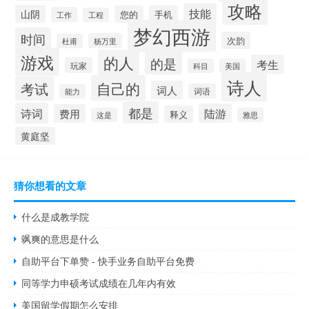
攻略
技能
山阴
您的
手机
工作
工程
梦幻西游
时间
次韵
杨万里
杜甫
游戏
的人
的是
考生
玩家
科目
美国
诗人
自己的
考试
词人
词语
能力
都是
诗词
陆游
费用
释义
这是
雅思
黄庭坚
猜你想看的文章
什么是成教学院
飒爽的意思是什么
自助平台下单赞 - 快手业务自助平台免费
同等学力申硕考试成绩在几年内有效
美国留学假期怎么安排