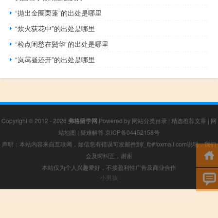
“抛出金圈栗蓬”的出处是哪里
“炊火荻花中”的出处是哪里
“检点闲愁在鬓华”的出处是哪里
“岚霭昼还开”的出处是哪里
Copyright © 2012 - 2026
弗格留学网
Powered by
网站分类目录
|
精选推荐文章
|
网
站地图
|
疑难解答
京ICP备04452158号
声明：本站内容来自互联网，如信息有错误可发邮件到f_fb#foxmail.com说明，我们
会及时纠正，谢谢
本站仅为个人兴趣爱好，不接盈利性广告及商业合作
小男孩