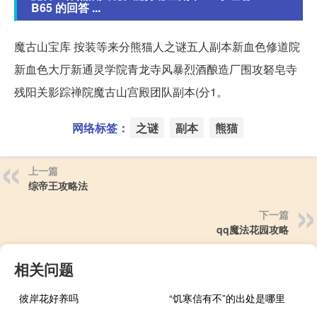
B65 的回答 ...
魔古山宝库 按装等来分熊猫人之谜五人副本新血色修道院
新血色大厅新通灵学院青龙寺风暴烈酒酿造厂围攻砮皂寺
残阳关影踪禅院魔古山宫殿团队副本(分1。
网络标签：
之谜
副本
熊猫
上一篇
综帝王攻略法
下一篇
qq魔法花园攻略
相关问题
彼岸花好养吗
“饥寒信有不”的出处是哪里