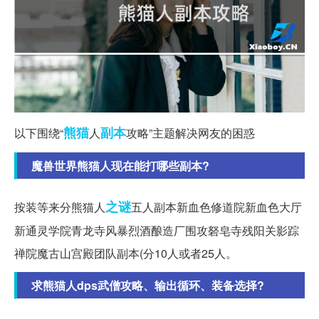
熊猫
副本
以下围绕“
人
攻略”主题解决网友的困惑
魔兽世界熊猫人现在能打哪些副本?
之谜
按装等来分熊猫人
五人副本新血色修道院新血色大厅
新通灵学院青龙寺风暴烈酒酿造厂围攻砮皂寺残阳关影踪
禅院魔古山宫殿团队副本(分10人或者25人。
求熊猫人dps武僧攻略、输出循环、装备选择?