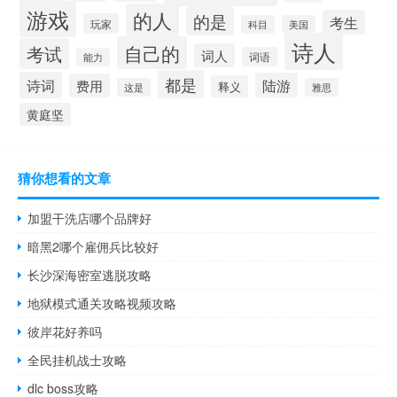
游戏
的人
的是
考生
玩家
科目
美国
诗人
自己的
考试
词人
词语
能力
都是
诗词
陆游
费用
释义
这是
雅思
黄庭坚
猜你想看的文章
加盟干洗店哪个品牌好
暗黑2哪个雇佣兵比较好
长沙深海密室逃脱攻略
地狱模式通关攻略视频攻略
彼岸花好养吗
全民挂机战士攻略
dlc boss攻略