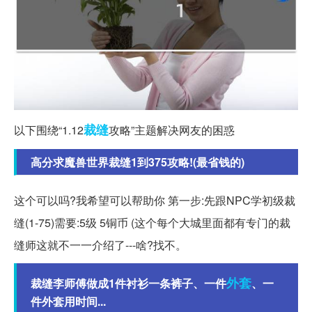
裁缝
以下围绕“1.12
攻略”主题解决网友的困惑
高分求魔兽世界裁缝1到375攻略!(最省钱的)
这个可以吗?我希望可以帮助你 第一步:先跟NPC学初级裁
缝(1-75)需要:5级 5铜币 (这个每个大城里面都有专门的裁
缝师这就不一一介绍了---啥?找不。
外套
裁缝李师傅做成1件衬衫一条裤子、一件
、一
件外套用时间...