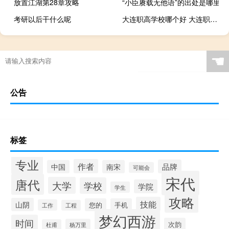
放置江湖第28章攻略
“小臣赓载无他语”的出处是哪里
考研以后干什么呢
大连职高学校哪个好 大连职高推荐
☚
公告
标签
专业
作者
品牌
中国
南宋
可能会
宋代
唐代
大学
学校
学院
学生
攻略
技能
山阴
您的
手机
工作
工程
梦幻西游
时间
次韵
杨万里
杜甫