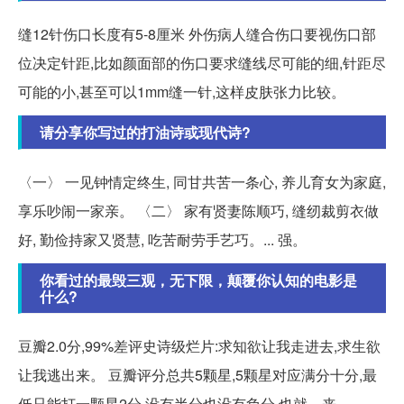
缝12针伤口长度有5-8厘米 外伤病人缝合伤口要视伤口部
位决定针距,比如颜面部的伤口要求缝线尽可能的细,针距尽
可能的小,甚至可以1mm缝一针,这样皮肤张力比较。
请分享你写过的打油诗或现代诗?
〈一〉 一见钟情定终生, 同甘共苦一条心, 养儿育女为家庭,
享乐吵闹一家亲。 〈二〉 家有贤妻陈顺巧, 缝纫裁剪衣做
好, 勤俭持家又贤慧, 吃苦耐劳手艺巧。... 强。
你看过的最毁三观，无下限，颠覆你认知的电影是
什么?
豆瓣2.0分,99%差评史诗级烂片:求知欲让我走进去,求生欲
让我逃出来。 豆瓣评分总共5颗星,5颗星对应满分十分,最
低只能打一颗星2分,没有半分也没有负分,也就... 来。