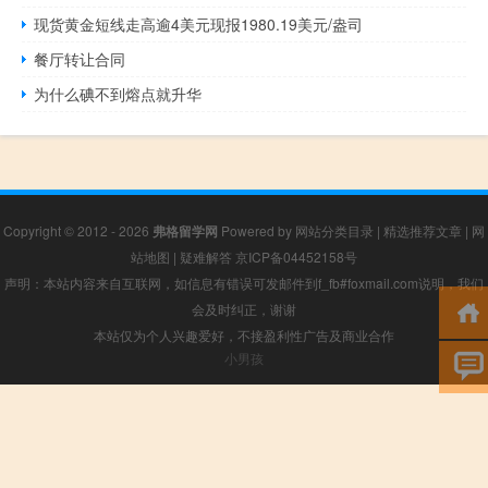
现货黄金短线走高逾4美元现报1980.19美元/盎司
餐厅转让合同
为什么碘不到熔点就升华
Copyright © 2012 - 2026
弗格留学网
Powered by
网站分类目录
|
精选推荐文章
|
网
站地图
|
疑难解答
京ICP备04452158号
声明：本站内容来自互联网，如信息有错误可发邮件到f_fb#foxmail.com说明，我们
会及时纠正，谢谢
本站仅为个人兴趣爱好，不接盈利性广告及商业合作
小男孩