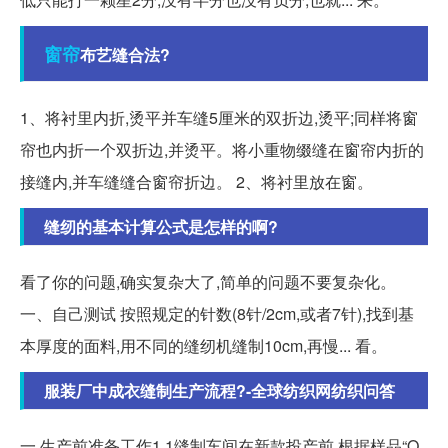
窗帘
布艺缝合法?
1、将衬里内折,烫平并车缝5厘米的双折边,烫平;同样将窗
帘也内折一个双折边,并烫平。将小重物缀缝在窗帘内折的
接缝内,并车缝缝合窗帘折边。 2、将衬里放在窗。
缝纫的基本计算公式是怎样的啊?
看了你的问题,确实复杂大了,简单的问题不要复杂化。
一、自己测试 按照规定的针数(8针/2cm,或者7针),找到基
本厚度的面料,用不同的缝纫机缝制10cm,再慢... 看。
服装厂中成衣缝制生产流程?-全球纺织网纺织问答
一 生产前准备工作1.1缝制车间在新款投产前,根据样品“O