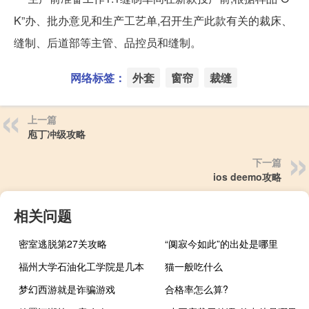
K”办、批办意见和生产工艺单,召开生产此款有关的裁床、
缝制、后道部等主管、品控员和缝制。
网络标签：
外套
窗帘
裁缝
上一篇
庖丁冲级攻略
下一篇
ios deemo攻略
相关问题
密室逃脱第27关攻略
“阒寂今如此”的出处是哪里
福州大学石油化工学院是几本
猫一般吃什么
梦幻西游就是诈骗游戏
合格率怎么算?