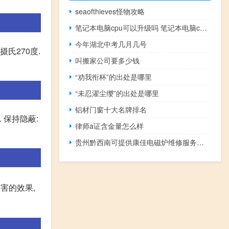
seaofthieves怪物攻略
笔记本电脑cpu可以升级吗 笔记本电脑cpu升级
今年湖北中考几月几号
氏270度.
叫搬家公司要多少钱
“劝我衔杯”的出处是哪里
“未忍濯尘缨”的出处是哪里
铝材门窗十大名牌排名
 保持隐蔽:
律师a证含金量怎么样
贵州黔西南可提供康佳电磁炉维修服务地址在哪
害的效果,