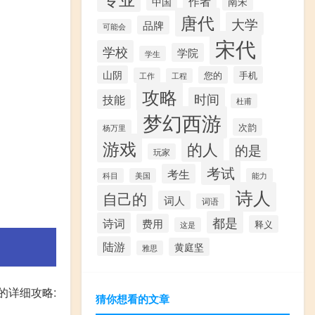
作者
中国
南宋
唐代
大学
品牌
可能会
宋代
学校
学院
学生
山阴
您的
手机
工作
工程
攻略
时间
技能
杜甫
梦幻西游
次韵
杨万里
游戏
的人
的是
玩家
考试
考生
科目
美国
能力
诗人
自己的
词人
词语
都是
诗词
费用
释义
这是
陆游
黄庭坚
雅思
的详细攻略:
猜你想看的文章