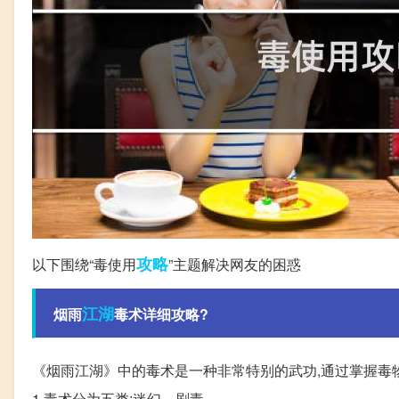
攻略
以下围绕“毒使用
”主题解决网友的困惑
江湖
烟雨
毒术详细攻略?
《烟雨江湖》中的毒术是一种非常特别的武功,通过掌握毒
1.毒术分为五类:迷幻、剧毒、。