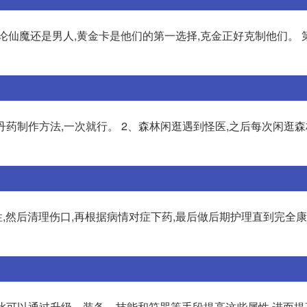
论仙魔还是男人,黄金卡是他们的第一选择,克金正好克制他们。 
丹药制作方法,一次就行。 2、森林闲逛遇到怪医,之后每次闲逛森
然后清理伤口,再根据病情对症下药,最后做后期护理直到完全康
因此可以通过升级、装备、技能和符咒等手段提高这些属性,进而