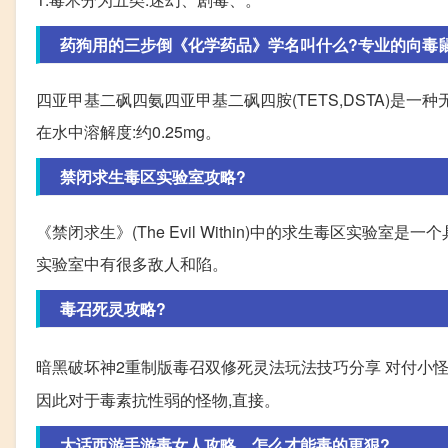
药狗用的三步倒《化学药品》学名叫什么?专业的向毒鼠强
四亚甲基二砜四氨四亚甲基二砜四胺(TETS,DSTA)是一种
在水中溶解度:约0.25mg。
禁闭求生毒区实验室攻略?
《禁闭求生》(The Evil Within)中的求生毒区实验室
实验室中有很多敌人和陷。
毒召死灵攻略?
暗黑破坏神2重制版毒召双修死灵法玩法技巧分享 对付小怪
因此对于毒素抗性弱的怪物,直接。
大话西游手游毒女人攻略，怎么才能毒的更狠?