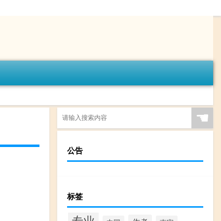
☚
公告
标签
专业