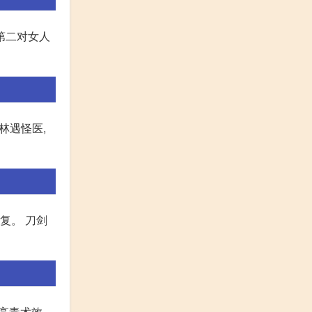
第二对女人
林遇怪医,
复。 刀剑
提高毒术效