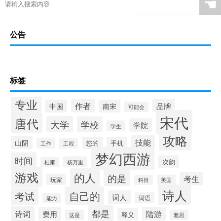
☚
公告
标签
专业
作者
品牌
中国
南宋
可能会
宋代
唐代
大学
学校
学院
学生
攻略
技能
山阴
您的
手机
工作
工程
梦幻西游
时间
次韵
杨万里
杜甫
游戏
的人
的是
考生
玩家
科目
美国
诗人
自己的
考试
词人
词语
能力
都是
诗词
陆游
费用
释义
这是
雅思