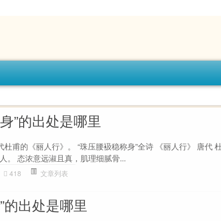
称身”的出处是哪里
代杜甫的《丽人行》。 “珠压腰衱稳称身”全诗 《丽人行》 唐代 
。 态浓意远淑且真，肌理细腻骨...
418
文章列表
”的出处是哪里