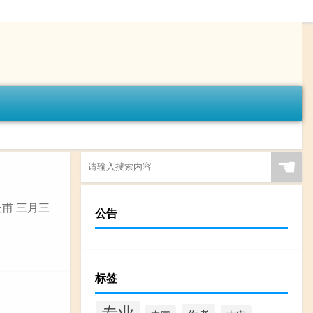
☚
杜甫 三月三
公告
标签
专业