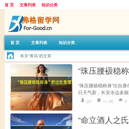
首 页
文章列表
知识分类
首 页
文章列表
知识分类
>
有关“青鸟”的文章
“珠压腰衱稳
“珠压腰衱稳称身”出自唐
日天气新，长安水边多丽人
jzz
11-20
0
“命立酒人之氏