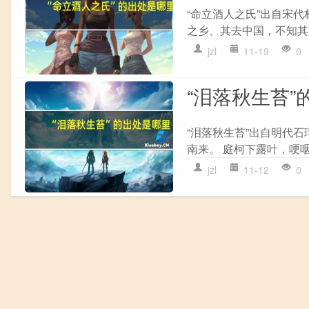
“命立酒人之氏”出自宋代
之乡、其去中国，不知其几
jzl
11-19
0
“泪落秋生苔”
“泪落秋生苔”出自明代石
南来。 庭柯下露叶，哽咽
jzl
11-12
0