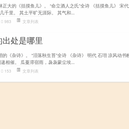
林正大的《括摸鱼儿》。 “命立酒人之氏”全诗 《括摸鱼儿》 宋代
千里。 其土平旷无涯际。 其气和...
983
文章列表
的出处是哪里
珝的《杂诗》。 “泪落秋生苔”全诗 《杂诗》 明代 石珝 凉风动
递相催。 瓜蔓滞宿雨，袅袅蒙尘埃...
153
文章列表