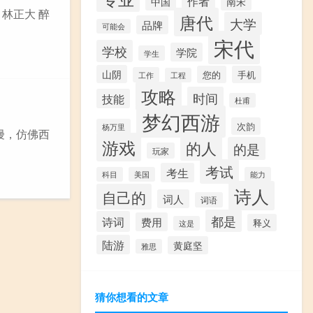
作者
中国
南宋
 林正大 醉
唐代
大学
品牌
可能会
宋代
学校
学院
学生
山阴
您的
手机
工作
工程
攻略
时间
技能
杜甫
梦幻西游
次韵
杨万里
书幔，仿佛西
游戏
的人
的是
玩家
考试
考生
科目
美国
能力
诗人
自己的
词人
词语
都是
诗词
费用
释义
这是
陆游
黄庭坚
雅思
猜你想看的文章