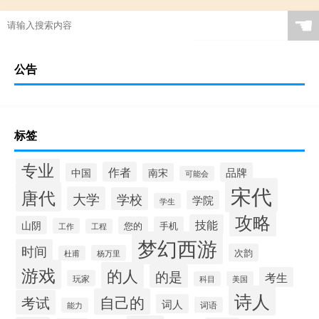
☚
公告
标签
专业
作者
品牌
中国
南宋
可能会
宋代
唐代
大学
学校
学院
学生
攻略
技能
山阴
您的
手机
工作
工程
梦幻西游
时间
次韵
杨万里
杜甫
游戏
的人
的是
考生
玩家
科目
美国
诗人
自己的
考试
词人
词语
能力