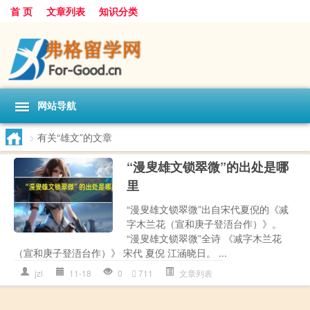
首 页
文章列表
知识分类
网站导航
>
有关“雄文”的文章
“漫叟雄文锁翠微”的出处是哪
里
“漫叟雄文锁翠微”出自宋代夏倪的《减
字木兰花（宣和庚子登浯台作）》。
“漫叟雄文锁翠微”全诗 《减字木兰花
（宣和庚子登浯台作）》 宋代 夏倪 江涵晓日。 ...
jzl
11-18
0
711
文章列表