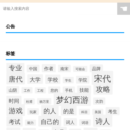
☚
公告
标签
专业
作者
品牌
中国
南宋
可能会
宋代
唐代
大学
学校
学院
学生
攻略
技能
山阴
您的
手机
工作
工程
梦幻西游
时间
次韵
杨万里
杜甫
游戏
的人
的是
考生
玩家
科目
美国
诗人
自己的
考试
词人
词语
能力