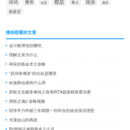
都是
诗词
陆游
费用
释义
这是
雅思
黄庭坚
猜你想看的文章
会计账簿包括哪些_
理解父亲为什么
神采的炼金术士攻略
“其间有佛老”的出处是哪里
哈迪斯仙酒有什么用
郑钦文击败朱琳闯入珠海WTA超级精英赛决赛
黑暗之魂2 攻略视频
同等学力申硕三年期限一到毕业的就业情况理想
水漫金山的典故
B2驾驶证逾期最多几个月