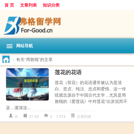
首 页
文章列表
知识分类
网站导航
>
有关“周敦颐”的文章
莲花的花语
莲花（荷花）的花语通常被认为是清
白、坚贞、纯洁、忠贞和爱情。这一传
统观念源自于中国古代文学，尤其是周
敦颐的《爱莲说》中对莲花“出淤泥而不
染，濯清涟...
lh
01-02
0
574
文章列表