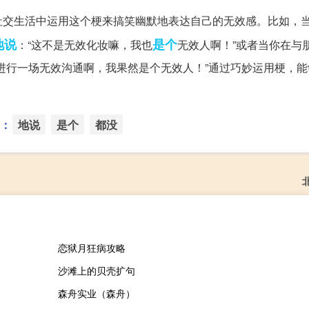
社交生活中运用这个梗来搞笑幽默地表达自己的无效感。比如，
地说
是个
：“这不是无效化妆嘛，我也
无效人啊！”或者当你在与
进行一场无效沟通啊，我果然是个无效人！”通过巧妙运用梗，能
：
地说
是个
都没
恋狱月狂病攻略
沙滩上的贝壳扩句
森舟实业（森舟）