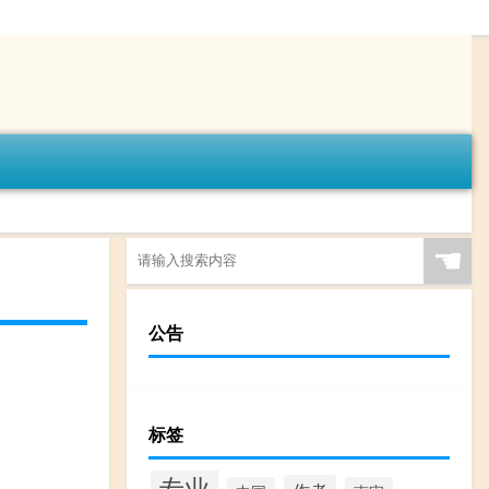
☚
公告
标签
专业