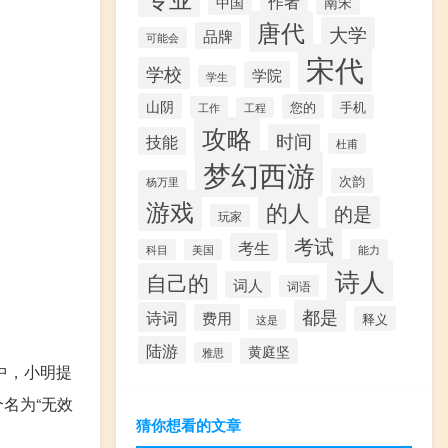
作者
中国
南宋
唐代
大学
品牌
可能会
宋代
学校
学院
学生
山阴
您的
手机
工作
工程
攻略
时间
技能
杜甫
梦幻西游
次韵
杨万里
游戏
的人
的是
玩家
考试
考生
科目
美国
能力
诗人
自己的
词人
词语
都是
诗词
费用
释义
这是
陆游
黄庭坚
雅思
中，小明提
名为“无效
猜你想看的文章