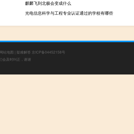
麒麟飞到北极会变成什么
光电信息科学与工程专业认证通过的学校有哪些
网站地图
|
疑难解答
京ICP备04452158号
，我们会及时纠正，谢谢