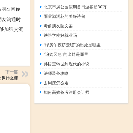
北京市属公园假期首日游客超30万
当朋友问你
雨露滋润花的美好诗句
朋友沟通时
考前朋友圈文案
够加强交流
铁路学校好就业吗
“绿房午夜娇云暖”的出处是哪里
“追购又急”的出处是哪里
孙悟空转世到现代的小说
下一篇
法师装备攻略
北鼻什么梗
去周庄怎么走
如何高效备考注册会计师