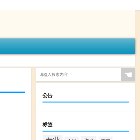
☚
公告
标签
专业