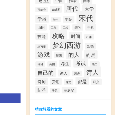
作者
中国
南宋
唐代
大学
品牌
可能会
宋代
学校
学院
学生
山阴
您的
手机
工作
工程
攻略
时间
技能
杜甫
梦幻西游
次韵
杨万里
游戏
的人
的是
玩家
考试
考生
科目
美国
能力
诗人
自己的
词人
词语
都是
诗词
费用
释义
这是
陆游
黄庭坚
雅思
猜你想看的文章