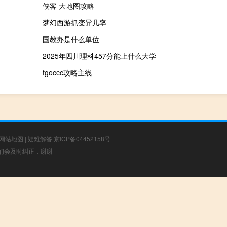
侠客 大地图攻略
梦幻西游抓变异几率
国教办是什么单位
2025年四川理科457分能上什么大学
fgoccc攻略主线
网站地图
|
疑难解答
京ICP备04452158号
，我们会及时纠正，谢谢