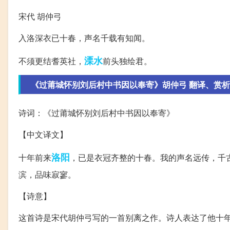
宋代 胡仲弓
入洛深衣已十春，声名千载有知闻。
溧水
不须更结耆英社，
前头独绘君。
《过莆城怀别刘后村中书因以奉寄》胡仲弓 翻译、赏
诗词：《过莆城怀别刘后村中书因以奉寄》
【中文译文】
洛阳
十年前来
，已是衣冠齐整的十春。我的声名远传，千
滨，品味寂寥。
【诗意】
这首诗是宋代胡仲弓写的一首别离之作。诗人表达了他十