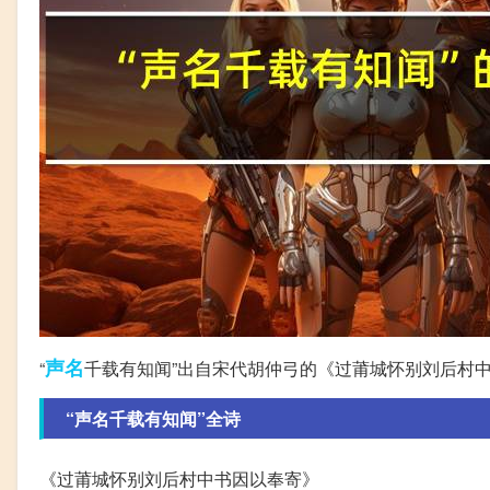
声名
“
千载有知闻”出自宋代胡仲弓的《过莆城怀别刘后村
“声名千载有知闻”全诗
《过莆城怀别刘后村中书因以奉寄》