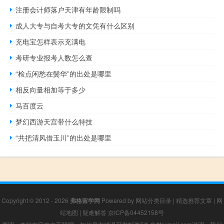
注册会计师落户天津有年龄限制吗
成人大专与自考大专的文凭有什么区别
充电宝怎样表示充满电
考研专业报考人数怎么查
“检点闲愁在鬓华”的出处是哪里
相反向量相加等于多少
马百度云
梦幻西游天宫带什么特技
“共把清风借玉川”的出处是哪里
Copyright © 2012 - 2026
弗格留学网
Powered by
网站分类目录
|
精选推荐文章
|
网
站地图
|
疑难解答
京ICP备04452158号