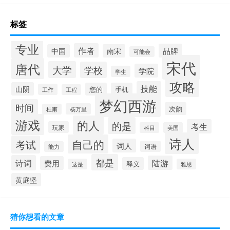
标签
专业
作者
品牌
中国
南宋
可能会
宋代
唐代
大学
学校
学院
学生
攻略
技能
山阴
您的
手机
工作
工程
梦幻西游
时间
次韵
杨万里
杜甫
游戏
的人
的是
考生
玩家
科目
美国
诗人
自己的
考试
词人
词语
能力
都是
诗词
陆游
费用
释义
这是
雅思
黄庭坚
猜你想看的文章