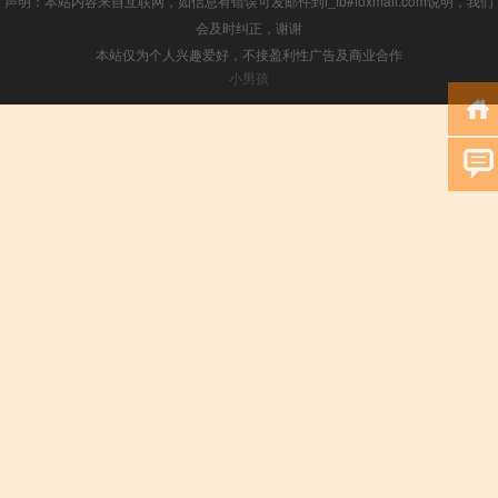
声明：本站内容来自互联网，如信息有错误可发邮件到f_fb#foxmail.com说明，我们
会及时纠正，谢谢
本站仅为个人兴趣爱好，不接盈利性广告及商业合作
小男孩