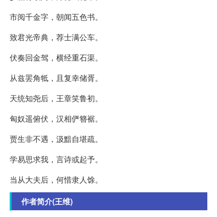
市阅千金字，朝闻五色书。
致君光帝典，荐士满公车。
伏奏回金驾，横经重石渠。
从兹罢角牴，且复幸储胥。
天统知尧后，王章笑鲁初。
匈奴遥俯伏，汉相俨簪裾。
贾生非不遇，汲黯自堪疏。
学易思求我，言诗或起予。
当从大夫后，何惜隶人馀。
作者简介(王维)