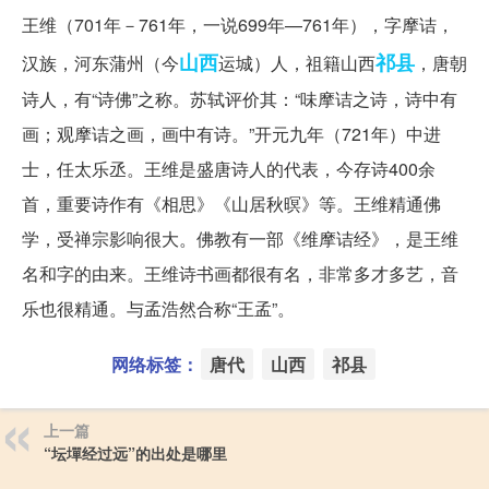
王维（701年－761年，一说699年—761年），字摩诘，
山西
祁县
汉族，河东蒲州（今
运城）人，祖籍山西
，唐朝
诗人，有“诗佛”之称。苏轼评价其：“味摩诘之诗，诗中有
画；观摩诘之画，画中有诗。”开元九年（721年）中进
士，任太乐丞。王维是盛唐诗人的代表，今存诗400余
首，重要诗作有《相思》《山居秋暝》等。王维精通佛
学，受禅宗影响很大。佛教有一部《维摩诘经》，是王维
名和字的由来。王维诗书画都很有名，非常多才多艺，音
乐也很精通。与孟浩然合称“王孟”。
网络标签：
唐代
山西
祁县
上一篇
“坛墠经过远”的出处是哪里