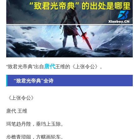
唐代
“致君光帝典”出自
王维的《上张令公》。
“致君光帝典”全诗
《上张令公》
唐代 王维
珥笔趋丹陛，垂珰上玉除。
步檐青琐闼，方幰画轮车。