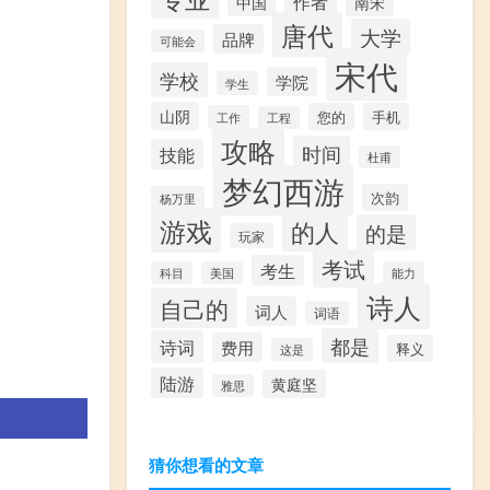
作者
中国
南宋
唐代
大学
品牌
可能会
宋代
学校
学院
学生
山阴
您的
手机
工作
工程
攻略
时间
技能
杜甫
梦幻西游
次韵
杨万里
游戏
的人
的是
玩家
考试
考生
科目
美国
能力
诗人
自己的
词人
词语
都是
诗词
费用
释义
这是
陆游
黄庭坚
雅思
猜你想看的文章