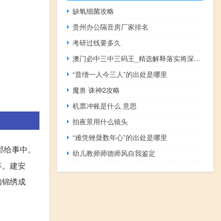
缺氧细菌攻略
贵州办公隔音房厂家排名
考研过线要多久
澳门必中三中三码王_精选解释落实将深度解析_主页版v606.754
“昔缯一人今三人”的出处是哪里
魔兽 诛神2攻略
机票冲账是什么 意思
拍夜景用什么镜头
“难凭锉蘖数年心”的出处是哪里
郎给事中。
幼儿教师师德师风自我鉴定
卒。建安
如锦绣成