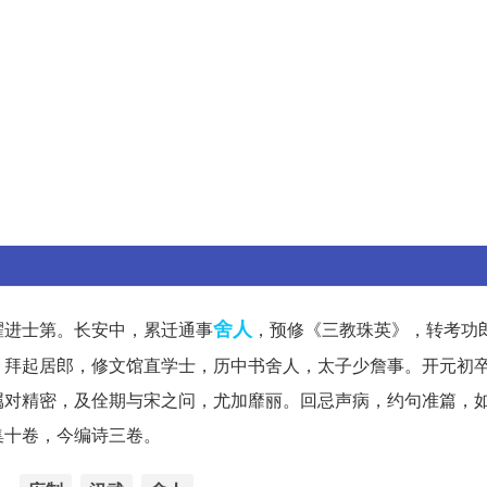
舍人
擢进士第。长安中，累迁通事
，预修《三教珠英》，转考功
，拜起居郎，修文馆直学士，历中书舍人，太子少詹事。开元初
属对精密，及佺期与宋之问，尤加靡丽。回忌声病，约句准篇，
集十卷，今编诗三卷。