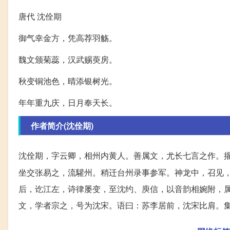
唐代 沈佺期
御气幸金方，凭高荐羽觞。
魏文颁菊蕊，汉武赐萸房。
秋变铜池色，晴添银树光。
年年重九庆，日月奉天长。
作者简介(沈佺期)
沈佺期，字云卿，相州内黄人。善属文，尤长七言之作。
坐交张易之，流驩州。稍迁台州录事参军。神龙中，召见
后，讫江左，诗律屡变，至沈约、庾信，以音韵相婉附，
文，学者宗之，号为沈宋。语曰：苏李居前，沈宋比肩。