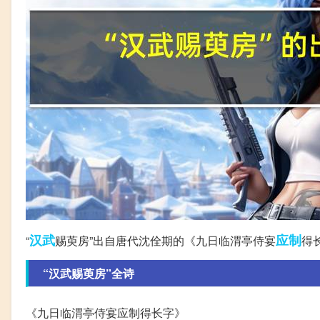
汉武
应制
“
赐萸房”出自唐代沈佺期的《九日临渭亭侍宴
得
“汉武赐萸房”全诗
《九日临渭亭侍宴应制得长字》