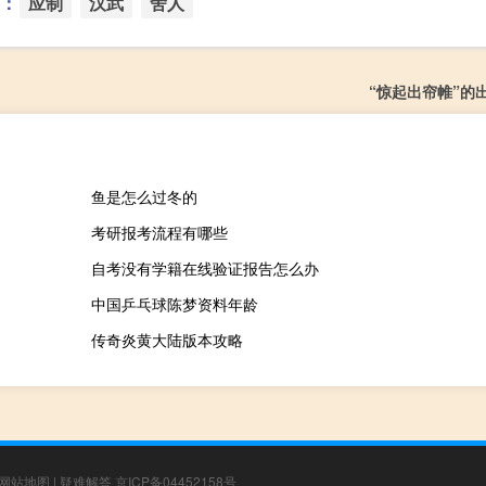
：
应制
汉武
舍人
“惊起出帘帷”的
鱼是怎么过冬的
考研报考流程有哪些
自考没有学籍在线验证报告怎么办
中国乒乓球陈梦资料年龄
传奇炎黄大陆版本攻略
网站地图
|
疑难解答
京ICP备04452158号