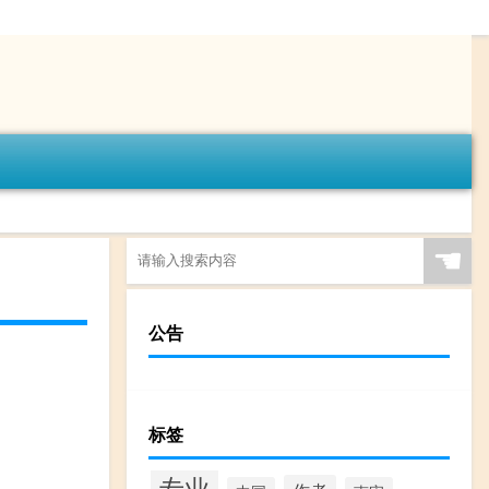
☚
公告
标签
专业