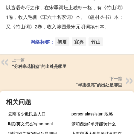
以造语奇巧之作，在宋季词坛上独标一格，有《竹山词》
1卷，收入毛晋《宋六十名家词》本、《疆村丛书》本；
又《竹山词》2卷，收入涉园景宋元明词续刊本。
网络标签：
初夏
宜兴
竹山
上一篇
“分种寒花旧盎”的出处是哪里
下一篇
“半染微霜”的出处是哪里
相关问题
云南省少数民族人口
personalassistant攻略
时刻英文怎么写moment
梦幻西游2单开能玩什么
“城门抱关卒”的出处是哪里
上海交通大学凯原法学院在哪个校区