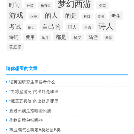
梦幻西游
时间
次韵
杨万里
杜甫
游戏
的人
的是
考生
玩家
科目
美国
诗人
自己的
考试
词人
词语
能力
都是
诗词
陆游
费用
释义
这是
雅思
黄庭坚
猜你想看的文章
读英国研究生需要考什么
“向冻盆游泛”的出处是哪里
“藏器五兵修”的出处是哪里
直过民族是指哪些民族
作物逆境包括哪些
事业编怎么确定A类还是B类