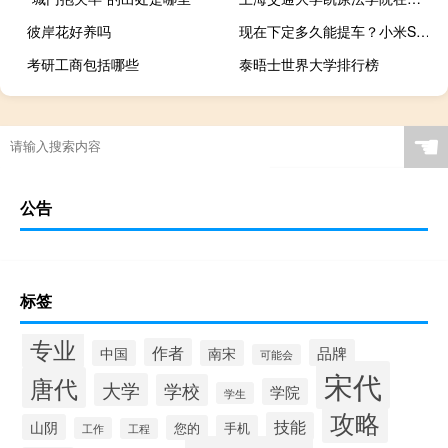
彼岸花好养吗
现在下定多久能提车？小米SU7答网友问 到底什么情况呢
考研工商包括哪些
泰晤士世界大学排行榜
☚
公告
标签
专业
作者
品牌
中国
南宋
可能会
宋代
唐代
大学
学校
学院
学生
攻略
技能
山阴
您的
手机
工作
工程