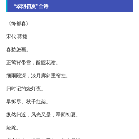
“翠阴初夏”全诗
《绛都春》
宋代 蒋捷
春愁怎画。
正莺背带雪，酴醿花谢。
细雨院深，淡月廊斜重帘挂。
归时记约烧灯夜。
早拆尽、秋千红架。
纵然归近，风光又是，翠阴初夏。
娅姹。