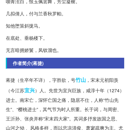
嚬青泫白，恨玉佩罢舞，芳尘凝榭。
几拟倩人，付与兰香秋罗帕。
知他堕策斜拢马。
在底处、垂杨楼下。
无言暗拥娇鬟，凤钗溜也。
作者简介(蒋捷)
竹山
蒋捷（生卒年不详），字胜欲，号
，宋末元初阳羡
宜兴
（今江苏
）人。先世为宜兴巨族，咸淳十年（1274）
进士。南宋亡，深怀亡国之痛，隐居不仕，人称“竹山先
生”、“樱桃进士”，其气节为时人所重。长于词，与周密、
王沂孙、张炎并称“宋末四大家”。其词多抒发故国之思、
山河之恸 、风格多样，而以悲凉清俊、萧寥疏爽为主。尤