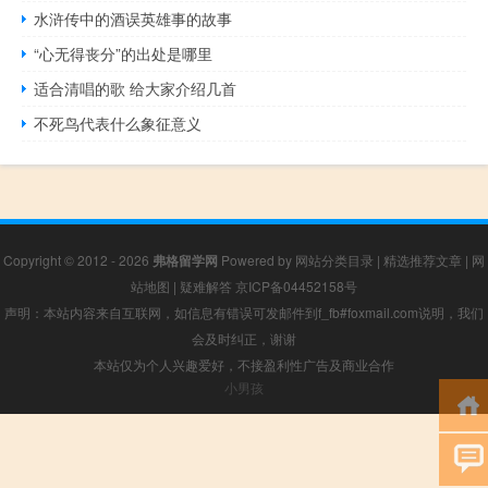
水浒传中的酒误英雄事的故事
“心无得丧分”的出处是哪里
适合清唱的歌 给大家介绍几首
不死鸟代表什么象征意义
Copyright © 2012 - 2026
弗格留学网
Powered by
网站分类目录
|
精选推荐文章
|
网
站地图
|
疑难解答
京ICP备04452158号
声明：本站内容来自互联网，如信息有错误可发邮件到f_fb#foxmail.com说明，我们
会及时纠正，谢谢
本站仅为个人兴趣爱好，不接盈利性广告及商业合作
小男孩