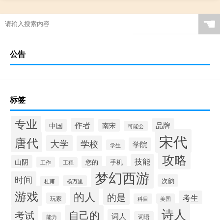
☚
公告
标签
专业
作者
品牌
中国
南宋
可能会
宋代
唐代
大学
学校
学院
学生
攻略
技能
山阴
您的
手机
工作
工程
梦幻西游
时间
次韵
杨万里
杜甫
游戏
的人
的是
考生
玩家
科目
美国
诗人
自己的
考试
词人
词语
能力