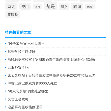
都是
诗词
陆游
费用
释义
这是
雅思
黄庭坚
猜你想看的文章
“风传帝乐”的出处是哪里
哪些学校可以读研
深晚数据实验室 | 罗湖未婚青年婚恋图鉴 到底什么情况嘞
云服务安全吗
诺奖剑指AI？谷歌蛋白质结构预测模型获2023年拉斯克奖
冲突已致巴以双方超8000人死亡
“终永忘所规”的出处是哪里
复古王者攻略
液晶屏有竖线能修理吗