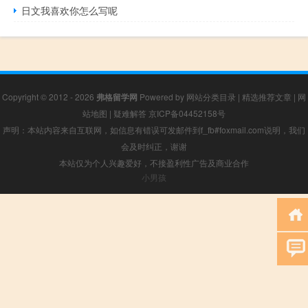
日文我喜欢你怎么写呢
Copyright © 2012 - 2026
弗格留学网
Powered by
网站分类目录
|
精选推荐文章
|
网
站地图
|
疑难解答
京ICP备04452158号
声明：本站内容来自互联网，如信息有错误可发邮件到f_fb#foxmail.com说明，我们
会及时纠正，谢谢
本站仅为个人兴趣爱好，不接盈利性广告及商业合作
小男孩