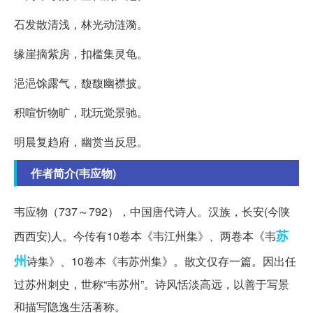
石发散清浅，林光动涟漪。
缘崖摘紫房，扣槛集灵龟。
浥浥馀露气，馥馥幽襟披。
积喧忻物旷，耽玩觉景驰。
明晨复趋府，幽赏当反思。
作者简介(韦应物)
韦应物（737～792），中国唐代诗人。汉族，长安(今陕
苏
西西安)人。今传有10卷本《韦江州集》、两卷本《韦
州
诗集》、10卷本《韦苏州集》。散文仅存一篇。因出任
过苏州刺史，世称“韦苏州”。诗风恬淡高远，以善于写景
和描写隐逸生活著称。