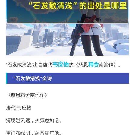
韦应物
精舍
“石发散清浅”出自唐代
的《慈恩
南池作》。
“石发散清浅”全诗
《慈恩精舍南池作》
唐代 韦应物
清境岂云远，炎氛忽如遗。
重门布绿阴，菡萏满广池。