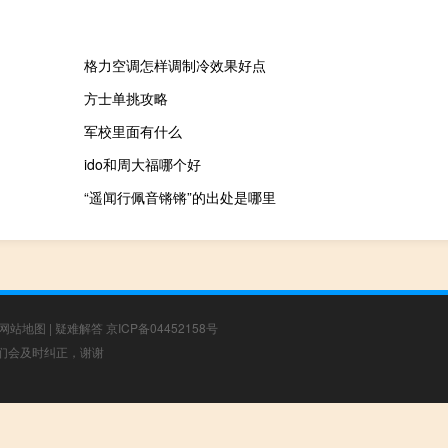
格力空调怎样调制冷效果好点
方士单挑攻略
军校里面有什么
ido和周大福哪个好
“遥闻行佩音锵锵”的出处是哪里
网站地图
|
疑难解答
京ICP备04452158号
，我们会及时纠正，谢谢