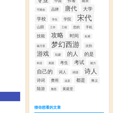
作者
中国
南宋
唐代
大学
品牌
可能会
宋代
学校
学院
学生
山阴
您的
手机
工作
工程
攻略
时间
技能
杜甫
梦幻西游
次韵
杨万里
游戏
的人
的是
玩家
考试
考生
科目
美国
能力
诗人
自己的
词人
词语
都是
诗词
费用
释义
这是
陆游
黄庭坚
雅思
猜你想看的文章