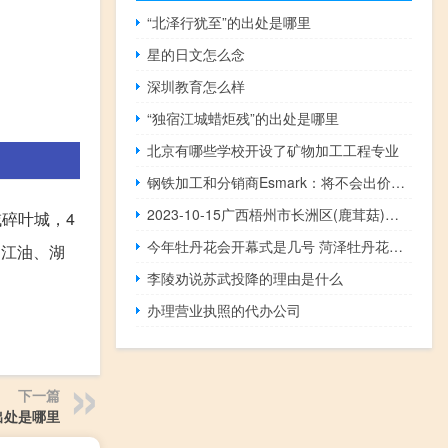
“北泽行犹至”的出处是哪里
星的日文怎么念
深圳教育怎么样
“独宿江城蜡炬残”的出处是哪里
北京有哪些学校开设了矿物加工工程专业
钢铁加工和分销商Esmark：将不会出价收购美国钢铁公司美国钢铁（X）股价扩大跌幅下跌2.8%至日内低位
2023-10-15广西梧州市长洲区(鹿茸菇)的报价是多少
域碎叶城，4
今年牡丹花会开幕式是几号 菏泽牡丹花会开幕式
川江油、湖
李陵劝说苏武投降的理由是什么
办理营业执照的代办公司
下一篇
出处是哪里