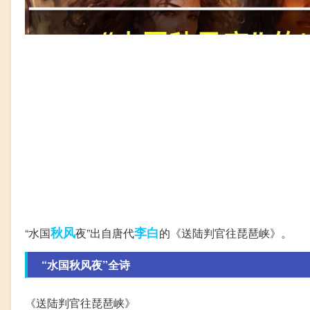
秋风
李白
“水国
夜”出自唐代
的《送陆判官往琵琶峡》。
“水国秋风夜”全诗
《送陆判官往琵琶峡》