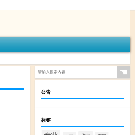
☚
公告
标签
专业