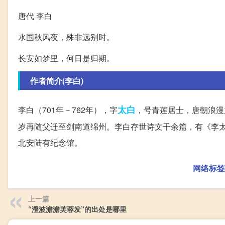
唐代 李白
水国秋风夜，殊非远别时。
长安如梦里，何日是归期。
作者简介(李白)
太白
李白（701年－762年），字
，号青莲居士，唐朝浪漫
岁再随父迁至剑南道绵州。李白存世诗文千余篇，有《李太
北安陆有纪念馆。
网络标签
上一篇
“澄波澹澹芙蓉发”的出处是哪里