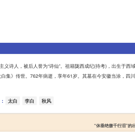
主义诗人，被后人誉为“诗仙”。祖籍陇西成纪(待考)，出生于西
白集》传世。762年病逝，享年61岁。其墓在今安徽当涂，四
：
太白
李白
秋风
“休垂绝徼千行泪”的