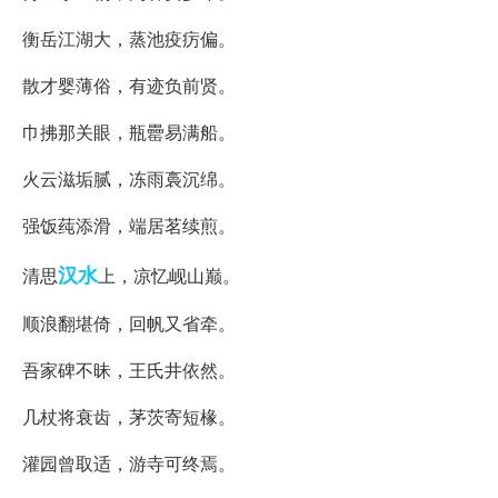
衡岳江湖大，蒸池疫疠偏。
散才婴薄俗，有迹负前贤。
巾拂那关眼，瓶罍易满船。
火云滋垢腻，冻雨裛沉绵。
强饭莼添滑，端居茗续煎。
汉水
清思
上，凉忆岘山巅。
顺浪翻堪倚，回帆又省牵。
吾家碑不昧，王氏井依然。
几杖将衰齿，茅茨寄短椽。
灌园曾取适，游寺可终焉。