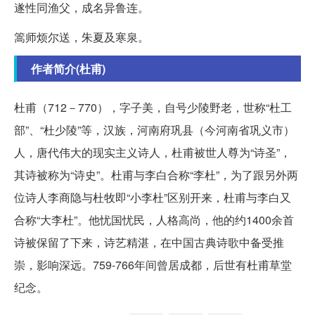
遂性同渔父，成名异鲁连。
篙师烦尔送，朱夏及寒泉。
作者简介(杜甫)
杜甫（712－770），字子美，自号少陵野老，世称“杜工
部”、“杜少陵”等，汉族，河南府巩县（今河南省巩义市）
人，唐代伟大的现实主义诗人，杜甫被世人尊为“诗圣”，
其诗被称为“诗史”。杜甫与李白合称“李杜”，为了跟另外两
位诗人李商隐与杜牧即“小李杜”区别开来，杜甫与李白又
合称“大李杜”。他忧国忧民，人格高尚，他的约1400余首
诗被保留了下来，诗艺精湛，在中国古典诗歌中备受推
崇，影响深远。759-766年间曾居成都，后世有杜甫草堂
纪念。