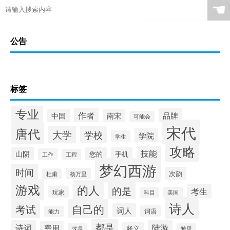
☚
公告
标签
专业
作者
品牌
中国
南宋
可能会
宋代
唐代
大学
学校
学院
学生
攻略
技能
山阴
您的
手机
工作
工程
梦幻西游
时间
次韵
杨万里
杜甫
游戏
的人
的是
考生
玩家
科目
美国
诗人
自己的
考试
词人
词语
能力
都是
诗词
陆游
费用
释义
这是
雅思