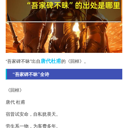
唐代
杜甫
“吾家碑不昧”出自
的《回棹》。
“吾家碑不昧”全诗
《回棹》
唐代 杜甫
宿昔试安命，自私犹畏天。
劳生系一物，为客费多年。