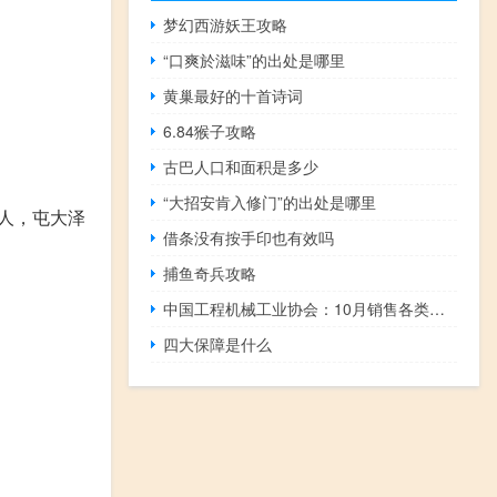
梦幻西游妖王攻略
“口爽於滋味”的出处是哪里
黄巢最好的十首诗词
6.84猴子攻略
古巴人口和面积是多少
“大招安肯入修门”的出处是哪里
百人，屯大泽
借条没有按手印也有效吗
捕鱼奇兵攻略
中国工程机械工业协会：10月销售各类挖掘机14584台同比下降28.9%
四大保障是什么