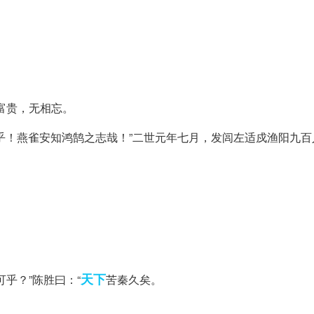
富贵，无相忘。
嗟乎！燕雀安知鸿鹄之志哉！”二世元年七月，发闾左适戍渔阳九
天下
乎？”陈胜曰：“
苦秦久矣。