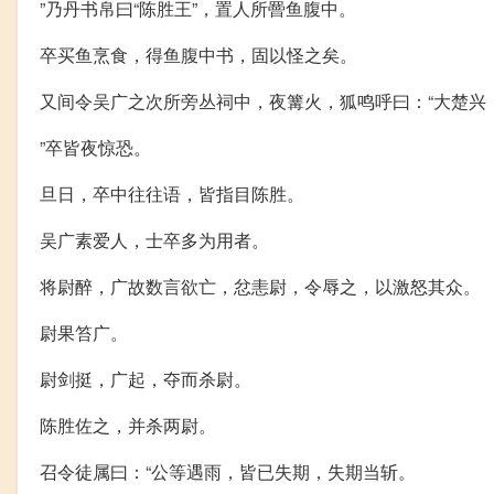
”乃丹书帛曰“陈胜王”，置人所罾鱼腹中。
卒买鱼烹食，得鱼腹中书，固以怪之矣。
又间令吴广之次所旁丛祠中，夜篝火，狐鸣呼曰：“大楚兴
”卒皆夜惊恐。
旦日，卒中往往语，皆指目陈胜。
吴广素爱人，士卒多为用者。
将尉醉，广故数言欲亡，忿恚尉，令辱之，以激怒其众。
尉果笞广。
尉剑挺，广起，夺而杀尉。
陈胜佐之，并杀两尉。
召令徒属曰：“公等遇雨，皆已失期，失期当斩。