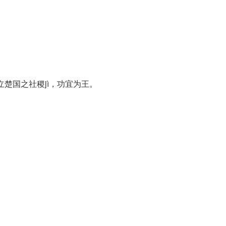
楚国之社稷jì，功宜为王。
。