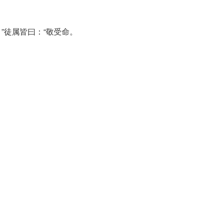
”徒属皆曰：“敬受命。