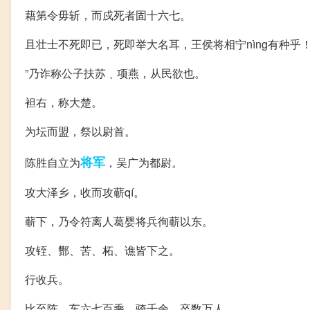
藉第令毋斩，而戍死者固十六七。
且壮士不死即已，死即举大名耳，王侯将相宁nìng有种乎！
”乃诈称公子扶苏﹑项燕，从民欲也。
袒右，称大楚。
为坛而盟，祭以尉首。
将军
陈胜自立为
，吴广为都尉。
攻大泽乡，收而攻蕲qí。
蕲下，乃令符离人葛婴将兵徇蕲以东。
攻铚、酂、苦、柘、谯皆下之。
行收兵。
比至陈，车六七百乘，骑千余，卒数万人。