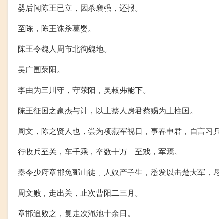
婴后闻陈王已立，因杀襄强，还报。
至陈，陈王诛杀葛婴。
陈王令魏人周市北徇魏地。
吴广围荥阳。
李由为三川守，守荥阳，吴叔弗能下。
陈王征国之豪杰与计，以上蔡人房君蔡赐为上柱国。
周文，陈之贤人也，尝为项燕军视日，事春申君，自言习
行收兵至关，车千乘，卒数十万，至戏，军焉。
秦令少府章邯免郦山徒﹑人奴产子生，悉发以击楚大军，
周文败，走出关，止次曹阳二三月。
章邯追败之，复走次渑池十余日。