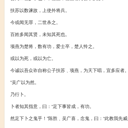
扶苏以数谏故，上使外将兵。
今或闻无罪，二世杀之。
百姓多闻其贤，未知其死也。
项燕为楚将，数有功，爱士卒，楚人怜之。
或以为死，或以为亡。
今诚以吾众诈自称公子扶苏﹑项燕，为天下唱，宜多应者
”吴广以为然。
乃行卜。
卜者知其指意，曰：“足下事皆成，有功。
然足下卜之鬼乎！”陈胜﹑吴广喜，念鬼，曰：“此教我先