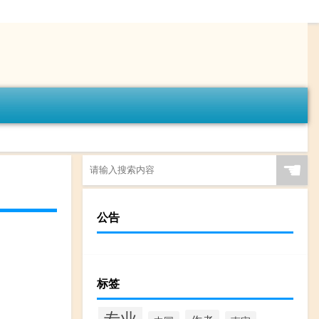
☚
公告
标签
专业