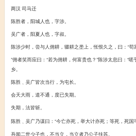
两汉 司马迁
陈胜者，阳城人也，字涉。
吴广者，阳夏人也，字叔。
陈涉少时，尝与人佣耕，辍耕之垄上，怅恨久之，曰：“苟
”佣者笑而应曰：“若为佣耕，何富贵也？”陈涉太息曰：“
乡。
陈胜﹑吴广皆次当行，为屯长。
会天大雨，道不通，度已失期。
失期，法皆斩。
陈胜﹑吴广乃谋曰：“今亡亦死，举大计亦死；等死，死国可
吾闻二世少子也，不当立，当立者乃公子扶苏。