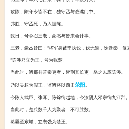
攻陈，陈守令皆不在，独守丞与战谯门中。
弗胜，守丞死，乃入据陈。
数日，号令召三老﹑豪杰与皆来会计事。
三老﹑豪杰皆曰：“将军身被坚执锐，伐无道，诛暴秦，复立
”陈涉乃立为王，号为张楚。
当此时，诸郡县苦秦吏者，皆刑其长吏，杀之以应陈涉。
荥阳
乃以吴叔为假王，监诸将以西击
。
令陈人武臣、张耳、陈馀徇赵地，令汝阴人邓宗徇九江郡
当此时，楚兵数千人为聚者，不可胜数。
葛婴至东城，立襄强为楚王。