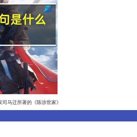
两汉司马迁所著的《陈涉世家》