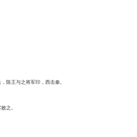
兵，陈王与之将军印，西击秦。
尽败之。