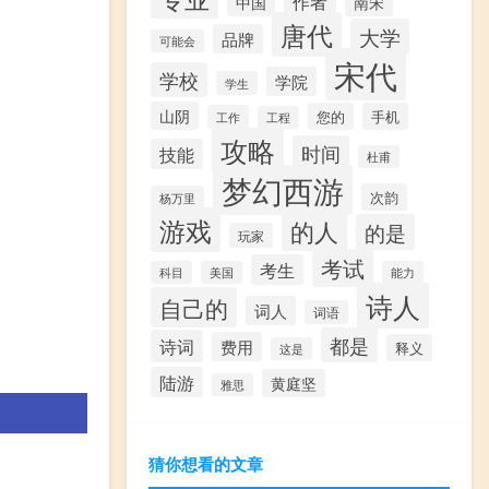
作者
中国
南宋
唐代
大学
品牌
可能会
宋代
学校
学院
学生
山阴
您的
手机
工作
工程
攻略
时间
技能
杜甫
梦幻西游
次韵
杨万里
游戏
的人
的是
玩家
考试
考生
科目
美国
能力
诗人
自己的
词人
词语
都是
诗词
费用
释义
这是
陆游
黄庭坚
雅思
猜你想看的文章