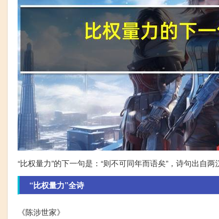
“比权量力”的下一句是：“则不可同年而语矣”，诗句出自
“比权量力”全诗
《陈涉世家》