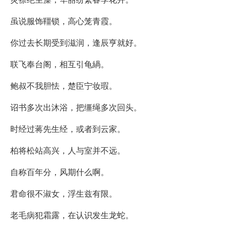
虽说服饰韁锁，高心笼青霞。
你过去长期受到滋润，逢辰亨就好。
联飞奉台阁，相互引龟緺。
鲍叔不我胆怯，楚臣宁妆瑕。
诏书多次出沐浴，把缰绳多次回头。
时经过蒋先生经，或者到云家。
柏将松站高兴，人与室并不远。
自称百年分，风期什么啊。
君命很不淑女，浮生兹有限。
老毛病犯霜露，在认识发生龙蛇。