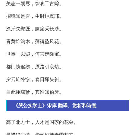
美志一朝尽，馀哀千古赊。
招魂知是否，生肘讵真耶。
涂斤失郢匠，膝席夭长沙。
青黄饰沟木，藩褥坠风花。
世事一以谬，何言定隆窊。
都门执讴绋，原路引哀笳。
夕云旌外惨，春日塚头斜。
自此掩瑶轸，其谁知伯牙。
《哭公实学士》宋庠 翻译、赏析和诗意
高子北方士，人才是国家的花朵。
灵襟绝尘藻，华丽纷繁春季花卉。