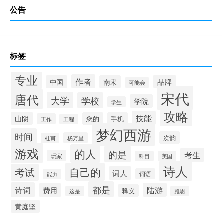
公告
标签
专业
作者
品牌
中国
南宋
可能会
宋代
唐代
大学
学校
学院
学生
攻略
技能
山阴
您的
手机
工作
工程
梦幻西游
时间
次韵
杨万里
杜甫
游戏
的人
的是
考生
玩家
科目
美国
诗人
自己的
考试
词人
词语
能力
都是
诗词
陆游
费用
释义
这是
雅思
黄庭坚