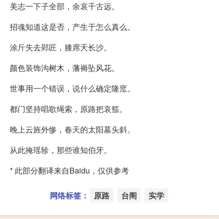
美志一下子全部，余哀千古远。
招魂知道这是否，产生于怎么真么。
涂斤失去郢匠，膝席夭长沙。
颜色装饰沟树木，藩褥坠风花。
世事用一个错误，说什么确定隆窊。
都门坚持唱歌绳索，原路把哀笳。
晚上云旌外惨，春天的太阳墓头斜。
从此掩瑶轸，那些谁知伯牙。
* 此部分翻译来自Baidu，仅供参考
网络标签：
原路
台阁
实学