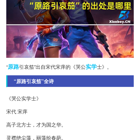
原路
实学
“
引哀笳”出自宋代宋庠的《哭公
士》。
“原路引哀笳”全诗
《哭公实学士》
宋代 宋庠
高子北方士，才为国之华。
灵襟绝尘藻，丽藻纷春葩。