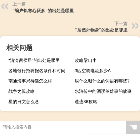
上一篇
“编户饥寒心厌多”的出处是哪里
下一篇
“居然外物身”的出处是哪里
相关问题
“清泠留侯居”的出处是哪里
攻略梁山小
各地银行招聘报名条件和时间
3匹空调电流多少A
南通海事局待遇怎么样
蜈什么珊什么的词语有哪些?
战争之翼攻略
水浒传中的酒误英雄事的故事
星的日文怎么念
遗迹36攻略
☚