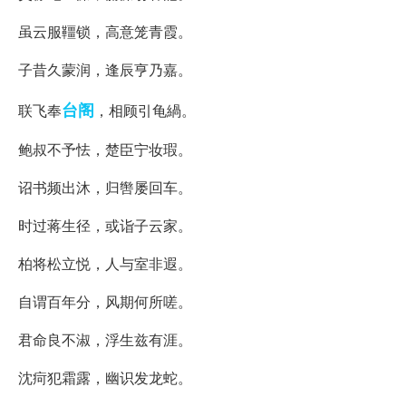
虽云服韁锁，高意笼青霞。
子昔久蒙润，逢辰亨乃嘉。
台阁
联飞奉
，相顾引龟緺。
鲍叔不予怯，楚臣宁妆瑕。
诏书频出沐，归辔屡回车。
时过蒋生径，或诣子云家。
柏将松立悦，人与室非遐。
自谓百年分，风期何所嗟。
君命良不淑，浮生兹有涯。
沈疴犯霜露，幽识发龙蛇。