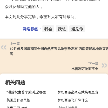
众以及帮助过他的人 。
本文到此分享完毕，希望对大家有所帮助。
网络标签：
我会
我想
遇见你
上一篇
10月份及国庆期间全国自然灾害风险形势发布 西南等局地地质灾
高
下一篇
水善利万物而不争
相关问题
“泪落秋生苔”的出处是哪里
梦幻西游必杀在武装哪里出
美国是什么民族
梦幻西游飞升降什么
传世三国 攻略
淙淙流淌意思