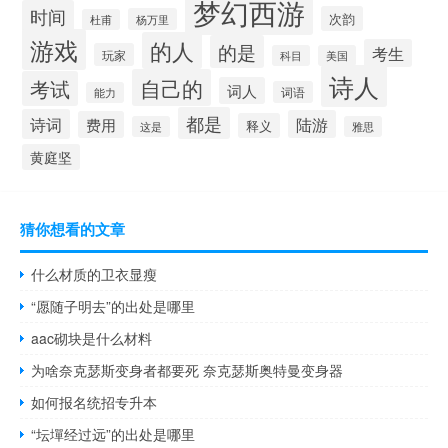
梦幻西游
时间
次韵
杨万里
杜甫
游戏
的人
的是
考生
玩家
科目
美国
诗人
自己的
考试
词人
词语
能力
都是
诗词
陆游
费用
释义
这是
雅思
黄庭坚
猜你想看的文章
什么材质的卫衣显瘦
“愿随子明去”的出处是哪里
aac砌块是什么材料
为啥奈克瑟斯变身者都要死 奈克瑟斯奥特曼变身器
如何报名统招专升本
“坛墠经过远”的出处是哪里