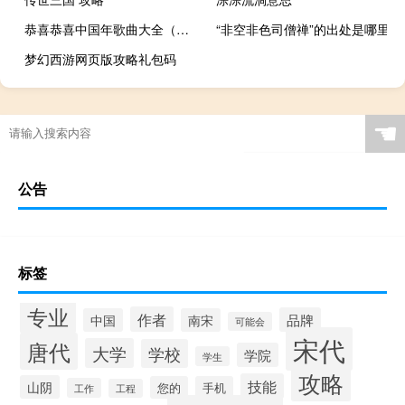
恭喜恭喜中国年歌曲大全（恭喜恭喜 中国娃娃）
“非空非色司僧禅”的出处是哪里
梦幻西游网页版攻略礼包码
☚
公告
标签
专业
作者
品牌
中国
南宋
可能会
宋代
唐代
大学
学校
学院
学生
攻略
技能
山阴
您的
手机
工作
工程