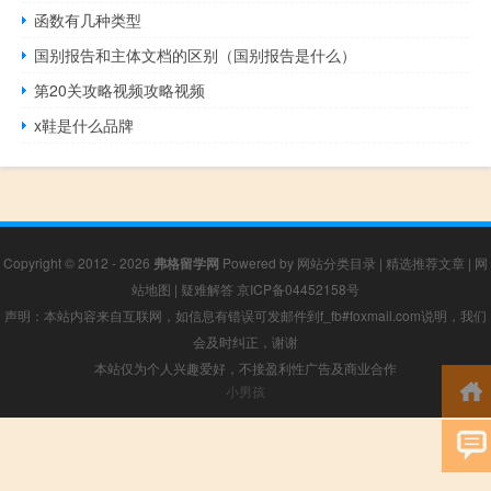
函数有几种类型
国别报告和主体文档的区别（国别报告是什么）
第20关攻略视频攻略视频
x鞋是什么品牌
Copyright © 2012 - 2026
弗格留学网
Powered by
网站分类目录
|
精选推荐文章
|
网
站地图
|
疑难解答
京ICP备04452158号
声明：本站内容来自互联网，如信息有错误可发邮件到f_fb#foxmail.com说明，我们
会及时纠正，谢谢
本站仅为个人兴趣爱好，不接盈利性广告及商业合作
小男孩