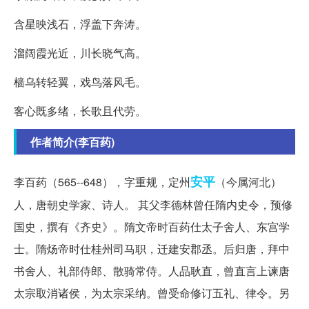
含星映浅石，浮盖下奔涛。
溜阔霞光近，川长晓气高。
樯乌转轻翼，戏鸟落风毛。
客心既多绪，长歌且代劳。
作者简介(李百药)
安平
李百药（565--648），字重规，定州
（今属河北）
人，唐朝史学家、诗人。 其父李德林曾任隋内史令，预修
国史，撰有《齐史》。隋文帝时百药仕太子舍人、东宫学
士。隋炀帝时仕桂州司马职，迁建安郡丞。后归唐，拜中
书舍人、礼部侍郎、散骑常侍。人品耿直，曾直言上谏唐
太宗取消诸侯，为太宗采纳。曾受命修订五礼、律令。另