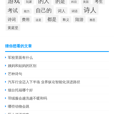
游戏
的人
的是
考生
玩家
科目
美国
诗人
自己的
考试
词人
词语
能力
都是
诗词
陆游
费用
释义
这是
雅思
黄庭坚
猜你想看的文章
军校里面有什么
姨妈和姑妈的区别
芒种诗句
汽车行业迈入下半场 业界纵论智能化演进路径
烟台托福哪个好
羽绒服会越洗越不暖和吗
哪些动物会跳