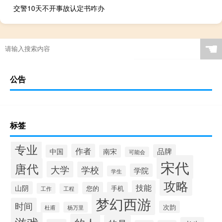
交警10天不开事故认定书咋办
☚
公告
标签
专业
作者
品牌
中国
南宋
可能会
宋代
唐代
大学
学校
学院
学生
攻略
技能
山阴
您的
手机
工作
工程
梦幻西游
时间
次韵
杨万里
杜甫