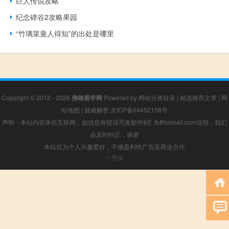
巨人传说攻略
纪念碑谷2攻略果园
“竹璃菜羹人得知”的出处是哪里
Copyright © 2012 - 2026
弗格留学网
Powered by
网站分类目录
|
精选推荐文章
|
网
站地图
|
疑难解答
京ICP备04452158号
声明：本站内容来自互联网，如信息有错误可发邮件到f_fb#foxmail.com说明，我们
会及时纠正，谢谢
本站仅为个人兴趣爱好，不接盈利性广告及商业合作
小男孩