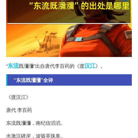
东流
汉江
“
既瀰瀰”出自唐代李百药的《渡
》。
“东流既瀰瀰”全诗
《渡汉江》
唐代 李百药
东流既瀰瀰，南纪信滔滔。
水激沉碑岸，波骇弄珠皋。