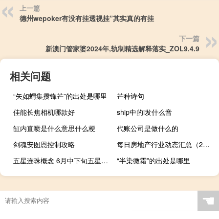
上一篇
德州wepoker有没有挂透视挂”其实真的有挂
下一篇
新澳门管家婆2024年,轨制精选解释落实_ZOL9.4.9
相关问题
“矢如蝟集攒锋芒”的出处是哪里
芒种诗句
佳能长焦相机哪款好
ship中的i发什么音
缸内直喷是什么意思什么梗
代账公司是做什么的
剑魂安图恩控制攻略
每日房地产行业动态汇总（2023-11-14）
五星连珠概念 6月中下旬五星连珠每天上演
“半染微霜”的出处是哪里
☚