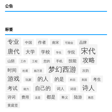
公告
标签
专业
作者
品牌
中国
南宋
可能会
宋代
唐代
大学
学校
学院
学生
攻略
技能
山阴
您的
手机
工作
工程
梦幻西游
时间
次韵
杨万里
杜甫
游戏
的人
的是
考生
玩家
科目
美国
诗人
自己的
考试
词人
词语
能力
都是
诗词
陆游
费用
释义
这是
雅思
黄庭坚