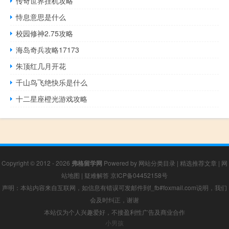
传奇世界挂机攻略
恃息意思是什么
校园修神2.75攻略
海岛奇兵攻略17173
朱顶红几月开花
千山鸟飞绝快乐是什么
十二星座橙光游戏攻略
Copyright © 2012 - 2026
弗格留学网
Powered by
网站分类目录
|
精选推荐文章
|
网
站地图
|
疑难解答
京ICP备04452158号
声明：本站内容来自互联网，如信息有错误可发邮件到f_fb#foxmail.com说明，我们
会及时纠正，谢谢
本站仅为个人兴趣爱好，不接盈利性广告及商业合作
小男孩