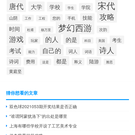
宋代
唐代
大学
学校
学院
学生
攻略
技能
山阴
您的
手机
工作
工程
梦幻西游
时间
次韵
杨万里
杜甫
游戏
的人
的是
考生
玩家
科目
美国
诗人
自己的
考试
词人
词语
能力
都是
诗词
陆游
费用
释义
这是
雅思
黄庭坚
猜你想看的文章
双色球2021053期开奖结果是否正确
“谁谓阿蒙犹洛下”的出处是哪里
上海有哪些学校开设了工艺美术专业