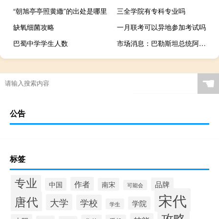
“朝旭亭亭照黄繖”的出处是哪里
三全学院有专科专业吗
缺氧细菌攻略
一月联考可以异地参加考试吗
巴蜀中学学生人数
市场消息：巴勒斯坦总统阿巴斯拒绝驱逐巴勒斯坦人的行为
☚
公告
标签
专业
作者
品牌
中国
南宋
可能会
宋代
唐代
大学
学校
学院
学生
攻略