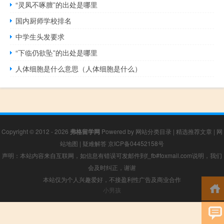
“灵凤不啄膻”的出处是哪里
国内厨师学校排名
中学生头发要求
“下临仍欲坠”的出处是哪里
人体细胞是什么意思（人体细胞是什么）
Copyright © 2012 - 2026
弗格留学网
Powered by
网站分类目录
|
精选推荐文章
|
网
站地图
|
疑难解答
京ICP备04452158号
声明：本站内容来自互联网，如信息有错误可发邮件到f_fb#foxmail.com说明，我们
会及时纠正，谢谢
本站仅为个人兴趣爱好，不接盈利性广告及商业合作
小男孩