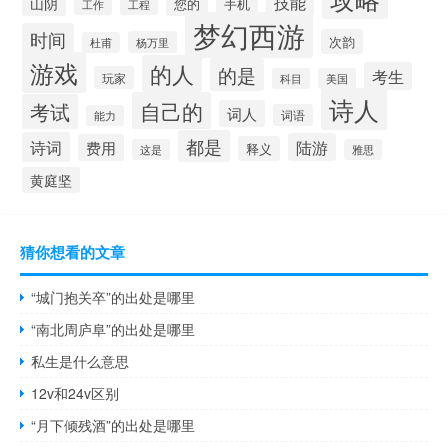
技能
山阴
您的
手机
工作
工程
梦幻西游
时间
次韵
杨万里
杜甫
游戏
的人
的是
考生
玩家
科目
美国
诗人
自己的
考试
词人
词语
能力
都是
诗词
陆游
费用
释义
这是
雅思
黄庭坚
猜你想看的文章
“城门抱关卒”的出处是哪里
“南北周庐阜”的出处是哪里
私生是什么意思
12v和24v区别
“月下倾残酒”的出处是哪里