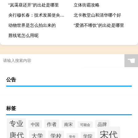
“岚霭昼还开”的出处是哪里
立体街霸攻略
央行穆长春：技术发展使央行数字货币成为法定货币升级方向
北卡教堂山和清华哪个好
动物世界是怎么拍出来的
“爱酒不嗜饮”的出处是哪里
唇线笔怎么用呢
☚
公告
标签
专业
作者
品牌
中国
南宋
可能会
宋代
唐代
大学
学校
学院
学生