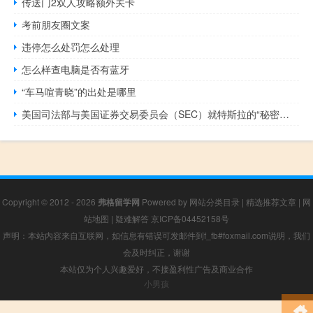
传送门2双人攻略额外关卡
考前朋友圈文案
违停怎么处罚怎么处理
怎么样查电脑是否有蓝牙
“车马喧青晓”的出处是哪里
美国司法部与美国证券交易委员会（SEC）就特斯拉的“秘密玻璃屋”项目对该公司发起调查
Copyright © 2012 - 2026
弗格留学网
Powered by
网站分类目录
|
精选推荐文章
|
网
站地图
|
疑难解答
京ICP备04452158号
声明：本站内容来自互联网，如信息有错误可发邮件到f_fb#foxmail.com说明，我们
会及时纠正，谢谢
本站仅为个人兴趣爱好，不接盈利性广告及商业合作
小男孩