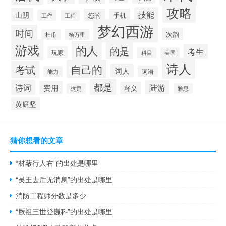
攻略
技能
山阴
您的
手机
工作
工程
梦幻西游
时间
次韵
杨万里
杜甫
游戏
的人
的是
考生
玩家
科目
美国
诗人
自己的
考试
词人
词语
能力
都是
诗词
陆游
费用
释义
这是
雅思
黄庭坚
猜你想看的文章
“材蔽行人右”的出处是哪里
“吴王去后无消息”的出处是哪里
消防工程师分数是多少
“厥祖三世登巍科”的出处是哪里