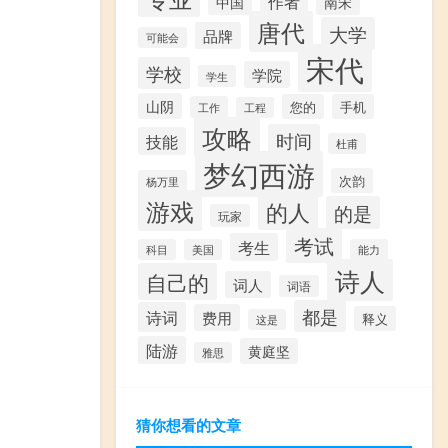
作者
中国
南宋
唐代
大学
品牌
可能会
宋代
学校
学院
学生
山阴
您的
手机
工作
工程
攻略
时间
技能
杜甫
梦幻西游
次韵
杨万里
游戏
的人
的是
玩家
考试
考生
科目
美国
能力
诗人
自己的
词人
词语
都是
诗词
费用
释义
这是
陆游
黄庭坚
雅思
猜你想看的文章