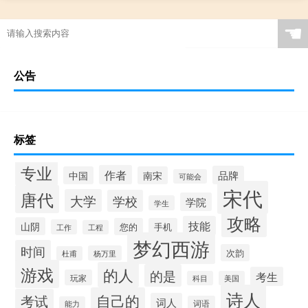
☚
公告
标签
专业
作者
品牌
中国
南宋
可能会
宋代
唐代
大学
学校
学院
学生
攻略
技能
山阴
您的
手机
工作
工程
梦幻西游
时间
次韵
杨万里
杜甫
游戏
的人
的是
考生
玩家
科目
美国
诗人
自己的
考试
词人
词语
能力