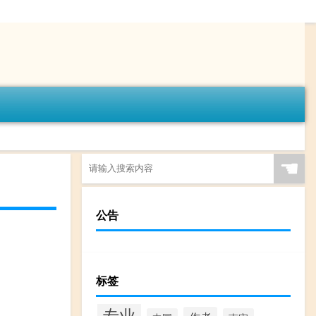
☚
公告
标签
专业