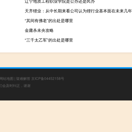
辽宁地质工程职业学院是公办还是民办
天齐锂业：从中长期来看公司认为锂行业基本面在未来几年
“其间有佛老”的出处是哪里
金庸杀未央攻略
“三千太乙军”的出处是哪里
网站地图
|
疑难解答
京ICP备04452158号
，我们会及时纠正，谢谢