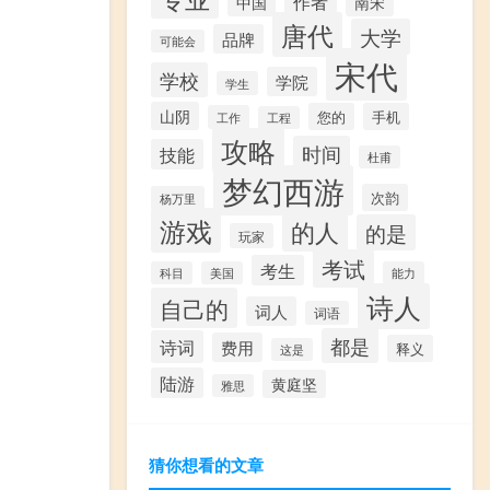
作者
中国
南宋
唐代
大学
品牌
可能会
宋代
学校
学院
学生
山阴
您的
手机
工作
工程
攻略
时间
技能
杜甫
梦幻西游
次韵
杨万里
游戏
的人
的是
玩家
考试
考生
科目
美国
能力
诗人
自己的
词人
词语
都是
诗词
费用
释义
这是
陆游
黄庭坚
雅思
猜你想看的文章