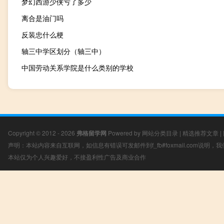
梦幻西游少侠亏了多少
离合是油门吗
反装忠什么梗
轴三中学区划分（轴三中）
中国劳动关系学院是什么类别的学校
Copyright © 2012 - 2026
弗格留学网
Powered by
网站分类目录
|
精选推荐文章
|
声明：本站内容来自互联网，如信息有错误可发邮件到f_fb#foxmail.com说明
本站仅为个人兴趣爱好，不接盈利性广告及商业合作