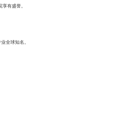
院享有盛誉。
专业全球知名。