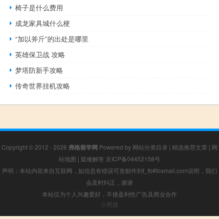
椅子是什么费用
成龙家具城什么梗
“加以斧斤”的出处是哪里
英雄保卫战 攻略
梦塔防新手攻略
传奇世界挂机攻略
Copyright © 2012 - 2026
弗格留学网
Powered by
网站分类目录
|
精选推荐文章
|
网
站地图
|
疑难解答
京ICP备04452158号
声明：本站内容来自互联网，如信息有错误可发邮件到f_fb#foxmail.com说明，我们
会及时纠正，谢谢
本站仅为个人兴趣爱好，不接盈利性广告及商业合作
小男孩