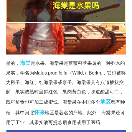
海棠
是的，
是水果。海棠果是蔷薇科苹果属的一种乔木的
果实，学名为Malus prunifolia（Willd.）Borkh.，它也被称
为楸子、海红、红海棠果或柰子。海棠果具有八道棱状突
起，果实成熟时呈鲜红色，果肉黄白色，味道酸甜可口，
地区
既可鲜食也可加工成蜜饯。海棠果在中国多个
都有种
怀来
植，其中河北
地区是著名的产地。此外，海棠果还可
用于工业，其果实油可提炼后食用或用于医药