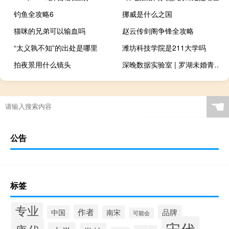
钓鱼全攻略6
挪威是什么之国
猫咪的兄弟可以输血吗
赵云传剑阁争锋全攻略
“太义孰不知”的出处是哪里
潍坊科技学院是211大学吗
拍夜景用什么镜头
深晚数据实验室 | 罗湖未婚青年婚恋图鉴 到底什么情况嘞
☚
公告
标签
专业
作者
品牌
中国
南宋
可能会
宋代