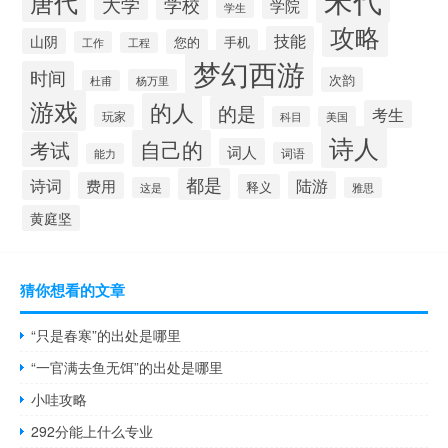
唐代
大学
学校
学院
学生
攻略
技能
山阴
您的
手机
工作
工程
梦幻西游
时间
次韵
杨万里
杜甫
游戏
的人
的是
考生
玩家
科目
美国
诗人
自己的
考试
词人
词语
能力
都是
诗词
陆游
费用
释义
这是
雅思
黄庭坚
猜你想看的文章
“只是春寒”的出处是哪里
“一官满去鱼无饵”的出处是哪里
小哇攻略
292分能上什么专业