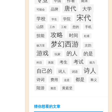
作者
中国
南宋
唐代
大学
品牌
可能会
宋代
学校
学院
学生
山阴
您的
手机
工作
工程
攻略
时间
技能
杜甫
梦幻西游
次韵
杨万里
游戏
的人
的是
玩家
考试
考生
科目
美国
能力
诗人
自己的
词人
词语
都是
诗词
费用
释义
这是
陆游
黄庭坚
雅思
猜你想看的文章