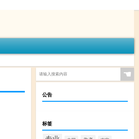
☚
公告
标签
专业