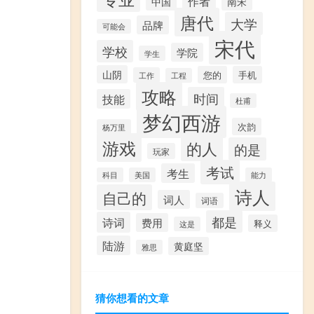
作者
中国
南宋
唐代
大学
品牌
可能会
宋代
学校
学院
学生
山阴
您的
手机
工作
工程
攻略
时间
技能
杜甫
梦幻西游
次韵
杨万里
游戏
的人
的是
玩家
考试
考生
科目
美国
能力
诗人
自己的
词人
词语
都是
诗词
费用
释义
这是
陆游
黄庭坚
雅思
猜你想看的文章