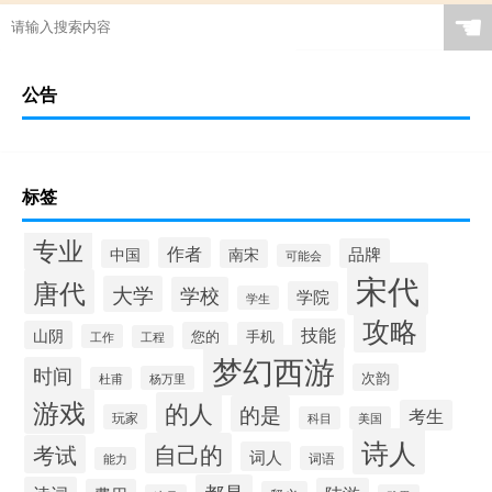
☚
公告
标签
专业
作者
品牌
中国
南宋
可能会
宋代
唐代
大学
学校
学院
学生
攻略
技能
山阴
您的
手机
工作
工程
梦幻西游
时间
次韵
杨万里
杜甫
游戏
的人
的是
考生
玩家
科目
美国
诗人
自己的
考试
词人
词语
能力