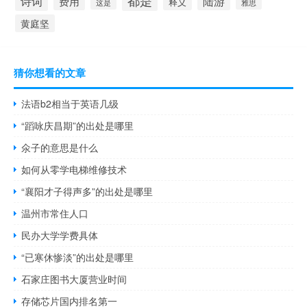
都是
诗词
陆游
费用
释义
这是
雅思
黄庭坚
猜你想看的文章
法语b2相当于英语几级
“蹈咏庆昌期”的出处是哪里
氽子的意思是什么
如何从零学电梯维修技术
“襄阳才子得声多”的出处是哪里
温州市常住人口
民办大学学费具体
“已寒休惨淡”的出处是哪里
石家庄图书大厦营业时间
存储芯片国内排名第一