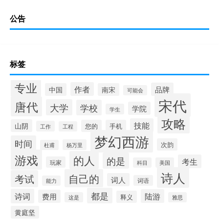
公告
标签
专业
作者
品牌
中国
南宋
可能会
宋代
唐代
大学
学校
学院
学生
攻略
技能
山阴
您的
手机
工作
工程
梦幻西游
时间
次韵
杨万里
杜甫
游戏
的人
的是
考生
玩家
科目
美国
诗人
自己的
考试
词人
词语
能力
都是
诗词
陆游
费用
释义
这是
雅思
黄庭坚