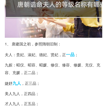
1、 唐建国之初，参照隋朝旧制：
一品
夫人：贵妃、淑妃、德妃、贤妃，正
；
九嫔：昭仪、昭容、昭媛、修仪、修容、修媛、充仪、充
容、充媛，正二品；
九人
婕妤
，正三品；
美人九人，正四品；
才人九人，正五品；