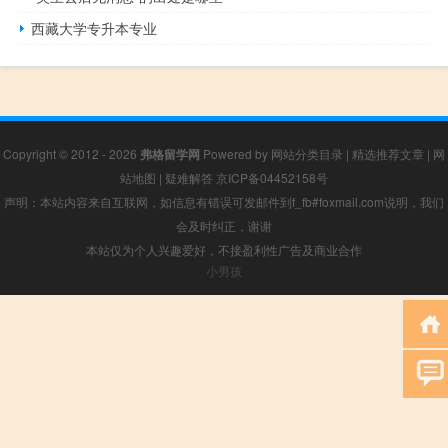
西藏大学专升本专业
Copyright © 2012 - 2026
弗格留学网
Powered by
网站分类目录
|
精选推荐文章
|
网
站地图
|
疑难解答
京ICP备04452158号
声明：本站内容来自互联网，如信息有错误可发邮件到f_fb#foxmail.com说明，我们
会及时纠正，谢谢
本站仅为个人兴趣爱好，不接盈利性广告及商业合作
小男孩