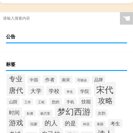
☚
公告
标签
专业
作者
品牌
中国
南宋
可能会
宋代
唐代
大学
学校
学院
学生
攻略
技能
山阴
您的
手机
工作
工程
梦幻西游
时间
次韵
杨万里
杜甫
游戏
的人
的是
考生
玩家
科目
美国