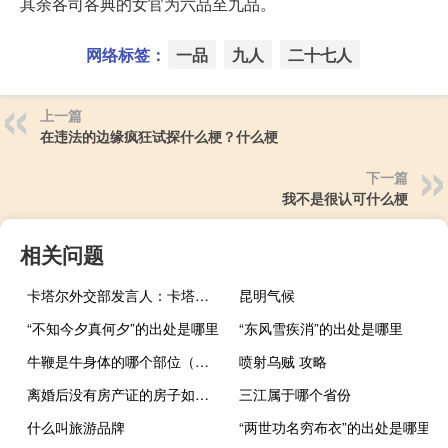
其余各司各典的女官为六品至九品。
网络标签：
一品
九人
二十七人
上一篇
在违法的边缘疯狂试探什么梗？什么梗
下一篇
我不是很认可什么梗
相关问题
卡塔尔外交部发言人：卡塔尔希望拉法过境口岸能够再次开放以便撤离加沙地带的平民
昆明气候
“不知今夕真何夕”的出处是哪里
“东风雪疾消”的出处是哪里
牛鞭是牛身体的哪个部位（牛鞭是牛的什么器官）
喷射乌贼 攻略
离婚后没有房产证的房子如何分割
三江属于哪个省份
什么叫旅游品牌
“两世功名穷布衣”的出处是哪里