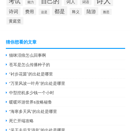
诗人
自己的
考试
词人
词语
能力
都是
诗词
陆游
费用
释义
这是
雅思
黄庭坚
猜你想看的文章
猫咪泪痕怎么回事啊
苍耳是怎么传播种子的
“衬步花茵”的出处是哪里
“万里风波一叶舟”的出处是哪里
中型挖机多少钱一个小时
暖暖环游世界s攻略秘鲁
“海寒多天风”的出处是哪里
死亡开端攻略
“吴王去后无消息”的出处是哪里