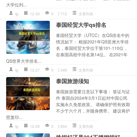
大学位列...
tg
12-30
0
712
文章列表
泰国经贸大学qs排名
泰国经贸大学（UTCC）在QS排名中的
情况如下： 根据2021年QS亚洲大学排
名，泰国经贸大学位于第101-110位，
在泰国高校中排名第14位。 在2021年
QS世界大学排名...
tg
12-27
0
348
文章列表
泰国旅游须知
泰国旅游需要注意以下事项： 签证与证
件 泰国自2024年3月1日起对中国公民
实施永久免签政策。 请确保护照有效期
不少于六个月，并随身携带。 建议将护
照复印...
tg
12-26
0
854
文章列表