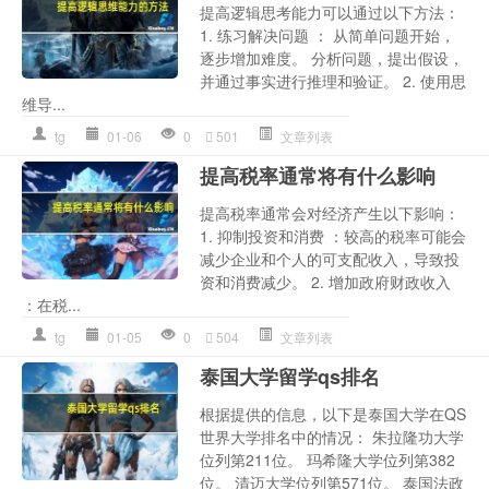
提高逻辑思考能力可以通过以下方法：
1. 练习解决问题 ： 从简单问题开始，
逐步增加难度。 分析问题，提出假设，
并通过事实进行推理和验证。 2. 使用思
维导...
tg
01-06
0
501
文章列表
提高税率通常将有什么影响
提高税率通常会对经济产生以下影响：
1. 抑制投资和消费 ：较高的税率可能会
减少企业和个人的可支配收入，导致投
资和消费减少。 2. 增加政府财政收入
：在税...
tg
01-05
0
504
文章列表
泰国大学留学qs排名
根据提供的信息，以下是泰国大学在QS
世界大学排名中的情况： 朱拉隆功大学
位列第211位。 玛希隆大学位列第382
位。 清迈大学位列第571位。 泰国法政