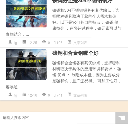
铁锅好还是304不锈钢锅好
铁锅和304不锈钢锅各有其优缺点，选
择哪种锅具取决于您的个人需求和偏
好。以下是它们各自的特点： 铁锅 健
康益处 ：在烹饪过程中，铁元素可以与
食物结合，...
tg
12-25
0
196
文章列表
碳钢和合金钢哪个好
碳钢和合金钢各有其优缺点，选择哪种
材料取决于具体的应用环境和要求： 碳
钢 优点 ： 制造成本低，因为主要成分
是碳和铁，且广泛易得。 可加工性好，
容易通...
tg
12-16
0
741
文章列表
☚