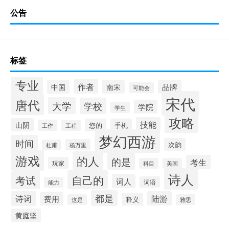
公告
标签
专业
作者
品牌
中国
南宋
可能会
宋代
唐代
大学
学校
学院
学生
攻略
技能
山阴
您的
手机
工作
工程
梦幻西游
时间
次韵
杨万里
杜甫
游戏
的人
的是
考生
玩家
科目
美国
诗人
自己的
考试
词人
词语
能力
都是
诗词
陆游
费用
释义
这是
雅思
黄庭坚