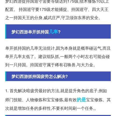
梦幻西游捉持国巡守需要等级达到175级,猎术修炼10以上
配置。 持国巡守要175级才能捕捉、持国巡守、四大天王
之一持国天王的分身,威武庄严,守卫须弥东界的安全。
几率
梦幻西游单开抓持国
?
单开抓持国的几率无法统计,因为本身就是概率碰运气,而且
单开几率太低了。建议组队抓,一般两个小时左右可能会碰
到一只持国。持国巡守属于稀有召唤兽,与大力金。
梦幻西游抓持国疲劳怎么解决?
1. 首先解决暗疲劳最好的方法,就是提升角色的底子,例如
的是
师门技能、人物修炼和宝宝修炼,最有效
宝宝修炼。其
次就是增加任务的多样性,不要长时间刷一个任务,。