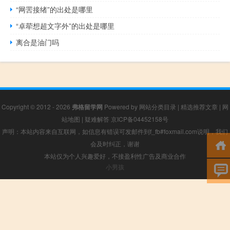
“网罟接绪”的出处是哪里
“卓荦想超文字外”的出处是哪里
离合是油门吗
Copyright © 2012 - 2026
弗格留学网
Powered by
网站分类目录
|
精选推荐文章
|
网
站地图
|
疑难解答
京ICP备04452158号
声明：本站内容来自互联网，如信息有错误可发邮件到f_fb#foxmail.com说明，我们
会及时纠正，谢谢
本站仅为个人兴趣爱好，不接盈利性广告及商业合作
小男孩