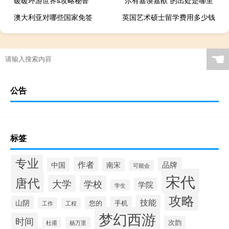
暖暖环游世界s攻略秘鲁
“尔有嘉谟嘉猷”的出处是哪里
澳大利亚对哪些国家免签
英国艺术硕士留学费用多少钱
☚
公告
标签
专业
作者
品牌
中国
南宋
可能会
宋代
唐代
大学
学校
学院
学生
攻略
技能
山阴
您的
手机
工作
工程
梦幻西游
时间
次韵
杨万里
杜甫