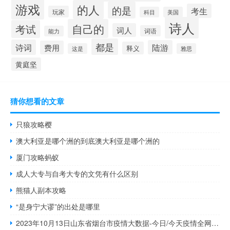
游戏
的人
的是
考生
玩家
科目
美国
诗人
自己的
考试
词人
词语
能力
都是
诗词
陆游
费用
释义
这是
雅思
黄庭坚
猜你想看的文章
只狼攻略樱
澳大利亚是哪个洲的到底澳大利亚是哪个洲的
厦门攻略蚂蚁
成人大专与自考大专的文凭有什么区别
熊猫人副本攻略
“是身宁大谬”的出处是哪里
2023年10月13日山东省烟台市疫情大数据-今日/今天疫情全网搜索最新实时消息动态情况通知播报