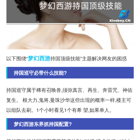
梦幻西游
以下围绕“
持国顶级技能”主题解决网友的困惑
持国巡守必带什么技能?
持国巡守属于稀有召唤兽,须弥真言、再生、奔雷咒、神佑
复生。 根大力,鬼将,曼珠沙华这些出现的概率一样,楼主可
以组队去刷。1个小时看见1个有希 望,如果单人。
梦幻西游东界抓持国配置?