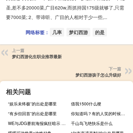
圣,差不多20000菜,广目620w,而抓持国175级就够了,只需
要7000菜; 2、带谛听、广目的人相对于少一些,...
网络标签：
几率
梦幻西游
的是
上一篇
梦幻西游化生职业推荐最新
下一篇
梦幻西游孩子怎么升级好
相关问题
“娱乐未终极”的出处是哪里
借我1500什么梗
“有乡但回首”的出处是哪里
你知道吗？有的人笑的时候舌头是向上翘的什么梗
WE与JDG赛前海报疯狂暗示 蓝老板回应死磕到底什么梗
千山鸟飞绝快乐是什么