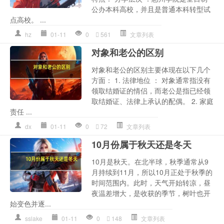
公办本科高校，并且是普通本科转型试
点高校。 ...
hz
01-11
0
561
文章列表
对象和老公的区别
对象和老公的区别主要体现在以下几个
方面： 1. 法律地位 ： 对象通常指没有
领取结婚证的情侣，而老公是指已经领
取结婚证、法律上承认的配偶。 2. 家庭
责任 ...
dx
01-11
0
72
文章列表
10月份属于秋天还是冬天
10月是秋天。在北半球，秋季通常从9
月持续到11月，所以10月正处于秋季的
时间范围内。此时，天气开始转凉，昼
夜温差增大，是收获的季节，树叶也开
始变色并逐...
sslake
01-11
0
148
文章列表