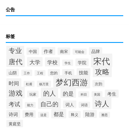
公告
标签
专业
作者
品牌
中国
南宋
可能会
宋代
唐代
大学
学校
学院
学生
攻略
技能
山阴
您的
手机
工作
工程
梦幻西游
时间
次韵
杨万里
杜甫
游戏
的人
的是
考生
玩家
科目
美国
诗人
自己的
考试
词人
词语
能力
都是
诗词
陆游
费用
释义
这是
雅思
黄庭坚