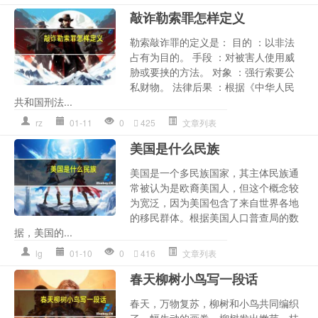
敲诈勒索罪怎样定义
勒索敲诈罪的定义是： 目的 ：以非法
占有为目的。 手段 ：对被害人使用威
胁或要挟的方法。 对象 ：强行索要公
私财物。 法律后果 ：根据《中华人民
共和国刑法...
rz
01-11
0
425
文章列表
美国是什么民族
美国是一个多民族国家，其主体民族通
常被认为是欧裔美国人，但这个概念较
为宽泛，因为美国包含了来自世界各地
的移民群体。根据美国人口普查局的数
据，美国的...
lg
01-10
0
416
文章列表
春天柳树小鸟写一段话
春天，万物复苏，柳树和小鸟共同编织