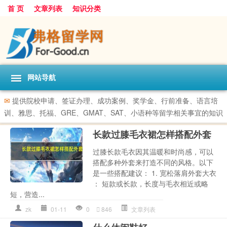
首 页
文章列表
知识分类
网站导航
✉
提供院校申请、签证办理、成功案例、奖学金、行前准备、语言培
训、雅思、托福、GRE、GMAT、SAT、小语种等留学相关事宜的知识
长款过膝毛衣裙怎样搭配外套
过膝长款毛衣因其温暖和时尚感，可以
搭配多种外套来打造不同的风格。以下
是一些搭配建议： 1. 宽松落肩外套大衣
： 短款或长款，长度与毛衣相近或略
短，营造...
zk
01-11
0
846
文章列表