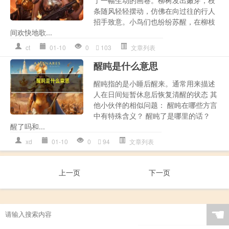
了一幅生动的画卷。柳树发出嫩芽，枝
条随风轻轻摆动，仿佛在向过往的行人
招手致意。小鸟们也纷纷苏醒，在柳枝
间欢快地歌...
ct
01-10
0
103
文章列表
醒盹是什么意思
醒盹指的是小睡后醒来。通常用来描述
人在日间短暂休息后恢复清醒的状态 其
他小伙伴的相似问题： 醒盹在哪些方言
中有特殊含义？ 醒盹了是哪里的话？
醒了吗和...
xd
01-10
0
94
文章列表
上一页
下一页
☚