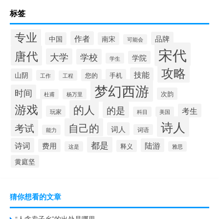
标签
专业
作者
品牌
中国
南宋
可能会
宋代
唐代
大学
学校
学院
学生
攻略
技能
山阴
您的
手机
工作
工程
梦幻西游
时间
次韵
杨万里
杜甫
游戏
的人
的是
考生
玩家
科目
美国
诗人
自己的
考试
词人
词语
能力
都是
诗词
陆游
费用
释义
这是
雅思
黄庭坚
猜你想看的文章
“人贪卖子乡”的出处是哪里