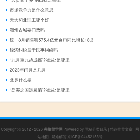
市场竞争力是什么意思
天大和北理工哪个好
潮州古城要门票吗
统一8月销售额575.4亿元台币同比增长18.3
经济纠纷属于民事纠纷吗
“九月重九趋成都”的出处是哪里
2023年闰月是几月
北鼻什么梗
“岛夷之国远且偏”的出处是哪里
Copyright © 2012 - 2026
弗格留学网
Powered by
网站分类目录
|
精选推荐文章
|
网
站地图
|
疑难解答
京ICP备04452158号