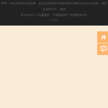
声明：本站内容来自互联网，如信息有错误可发邮件到f_fb#foxmail.com说明，我们
会及时纠正，谢谢
本站仅为个人兴趣爱好，不接盈利性广告及商业合作
小男孩