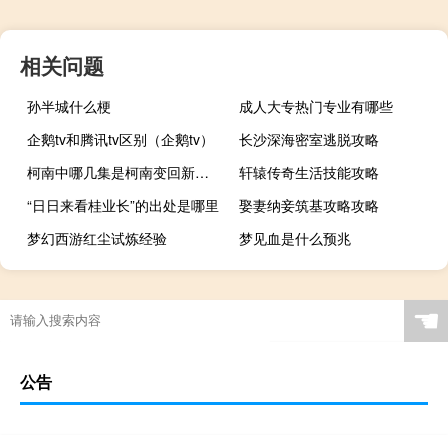
相关问题
孙半城什么梗
成人大专热门专业有哪些
企鹅tv和腾讯tv区别（企鹅tv）
长沙深海密室逃脱攻略
柯南中哪几集是柯南变回新一的
轩辕传奇生活技能攻略
“日日来看桂业长”的出处是哪里
娶妻纳妾筑基攻略攻略
梦幻西游红尘试炼经验
梦见血是什么预兆
☚
公告