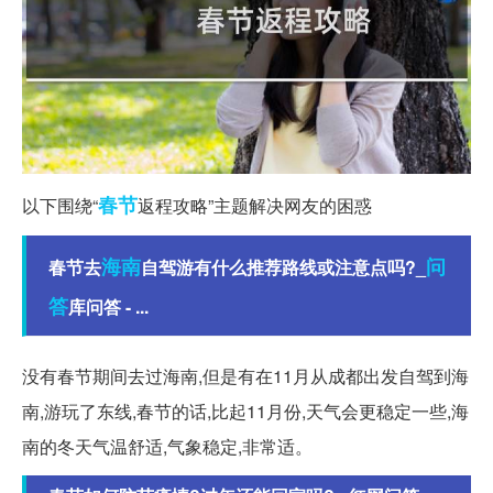
春节
以下围绕“
返程攻略”主题解决网友的困惑
海南
问
春节去
自驾游有什么推荐路线或注意点吗?_
答
库问答 - ...
没有春节期间去过海南,但是有在11月从成都出发自驾到海
南,游玩了东线,春节的话,比起11月份,天气会更稳定一些,海
南的冬天气温舒适,气象稳定,非常适。