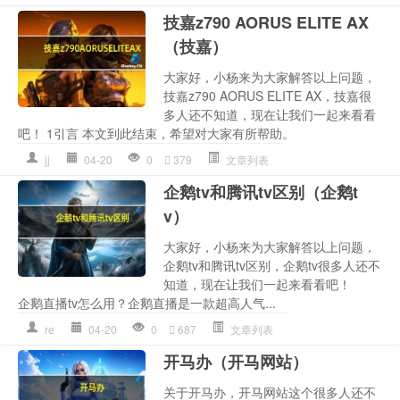
技嘉z790 AORUS ELITE AX
（技嘉）
大家好，小杨来为大家解答以上问题，
技嘉z790 AORUS ELITE AX，技嘉很
多人还不知道，现在让我们一起来看看
吧！ 1引言 本文到此结束，希望对大家有所帮助。
jj
04-20
0
379
文章列表
企鹅tv和腾讯tv区别（企鹅t
v）
大家好，小杨来为大家解答以上问题，
企鹅tv和腾讯tv区别，企鹅tv很多人还不
知道，现在让我们一起来看看吧！
企鹅直播tv怎么用？企鹅直播是一款超高人气...
re
04-20
0
687
文章列表
开马办（开马网站）
关于开马办，开马网站这个很多人还不