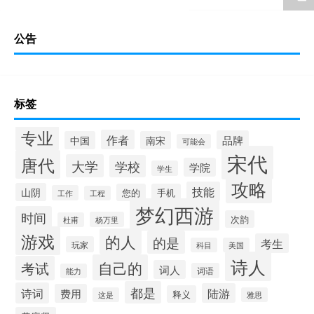
公告
标签
专业
作者
品牌
中国
南宋
可能会
宋代
唐代
大学
学校
学院
学生
攻略
技能
山阴
您的
手机
工作
工程
梦幻西游
时间
次韵
杨万里
杜甫
游戏
的人
的是
考生
玩家
科目
美国
诗人
自己的
考试
词人
词语
能力
都是
诗词
陆游
费用
释义
这是
雅思