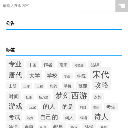
☚
公告
标签
专业
作者
品牌
中国
南宋
可能会
宋代
唐代
大学
学校
学院
学生
攻略
技能
山阴
您的
手机
工作
工程
梦幻西游
时间
次韵
杨万里
杜甫
游戏
的人
的是
考生
玩家
科目
美国
诗人
自己的
考试
词人
词语
能力
都是
诗词
陆游
费用
释义
这是
雅思