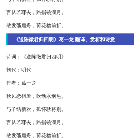
言从若耶去，路指镜湖月。
散发荡扁舟，荷花橹前折。
《送陈徵君归四明》葛一龙 翻译、赏析和诗意
诗词：《送陈徵君归四明》
朝代：明代
作者：葛一龙
秋风恋徂暑，吹动水烟热。
与子结新欢，孤怀耿将别。
言从若耶去，路指镜湖月。
散发荡扁舟，荷花橹前折。