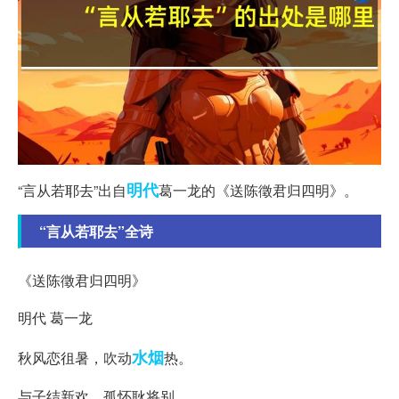
明代
“言从若耶去”出自
葛一龙的《送陈徵君归四明》。
“言从若耶去”全诗
《送陈徵君归四明》
明代 葛一龙
水烟
秋风恋徂暑，吹动
热。
与子结新欢，孤怀耿将别。