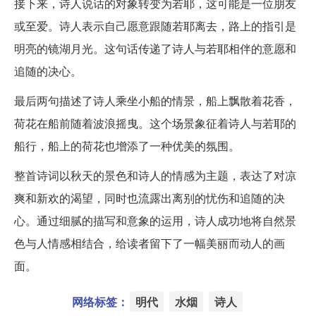
接下来，诗人说话的对象转变为若耶，这可能是一位朋友
或至爱。诗人表示自己愿意跟随若耶离去，路上的指引是
明亮的镜湖月光。这句话传递了诗人与若耶相伴的意愿和
追随的决心。
最后两句描述了诗人乘坐小船的情景，船上飘散着花香，
荷花在船前随着波浪摇曳。这个场景象征着诗人与若耶的
船行，船上的荷花也增添了一种优美的氛围。
整首诗词以秋天的景色和诗人的情感为主题，表达了对凉
爽和新欢的渴望，同时也流露出离别的忧伤和追随的决
心。通过细腻的描写和意象的运用，诗人成功地将自然景
色与人情感相结合，给读者留下了一幅美丽而动人的画
面。
网络标签：
明代
水烟
诗人