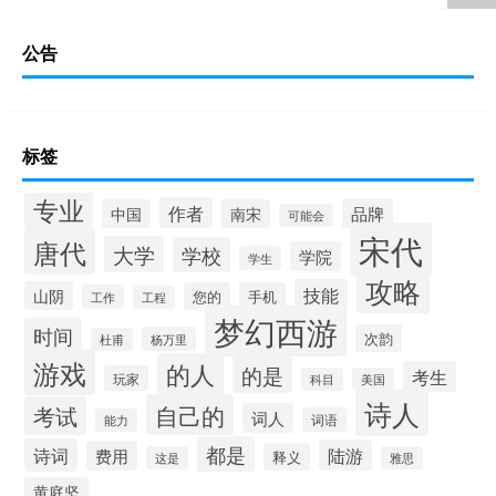
公告
标签
专业
作者
品牌
中国
南宋
可能会
宋代
唐代
大学
学校
学院
学生
攻略
技能
山阴
您的
手机
工作
工程
梦幻西游
时间
次韵
杨万里
杜甫
游戏
的人
的是
考生
玩家
科目
美国
诗人
自己的
考试
词人
词语
能力
都是
诗词
陆游
费用
释义
这是
雅思
黄庭坚