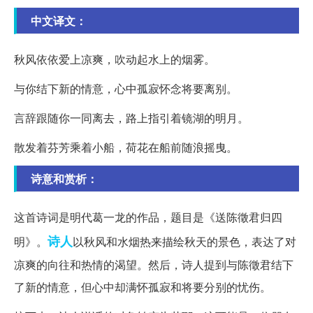
中文译文：
秋风依依爱上凉爽，吹动起水上的烟雾。
与你结下新的情意，心中孤寂怀念将要离别。
言辞跟随你一同离去，路上指引着镜湖的明月。
散发着芬芳乘着小船，荷花在船前随浪摇曳。
诗意和赏析：
这首诗词是明代葛一龙的作品，题目是《送陈徵君归四
诗人
明》。
以秋风和水烟热来描绘秋天的景色，表达了对
凉爽的向往和热情的渴望。然后，诗人提到与陈徵君结下
了新的情意，但心中却满怀孤寂和将要分别的忧伤。