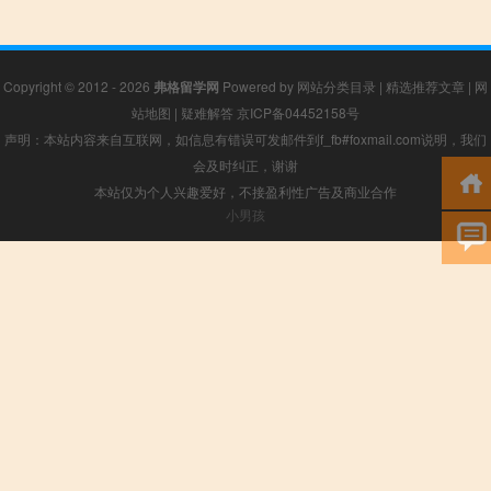
Copyright © 2012 - 2026
弗格留学网
Powered by
网站分类目录
|
精选推荐文章
|
网
站地图
|
疑难解答
京ICP备04452158号
声明：本站内容来自互联网，如信息有错误可发邮件到f_fb#foxmail.com说明，我们
会及时纠正，谢谢
本站仅为个人兴趣爱好，不接盈利性广告及商业合作
小男孩