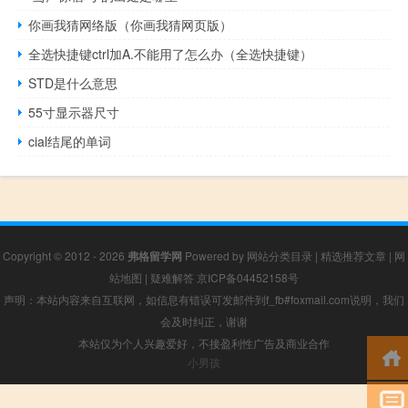
你画我猜网络版（你画我猜网页版）
全选快捷键ctrl加A.不能用了怎么办（全选快捷键）
STD是什么意思
55寸显示器尺寸
cial结尾的单词
Copyright © 2012 - 2026
弗格留学网
Powered by
网站分类目录
|
精选推荐文章
|
网
站地图
|
疑难解答
京ICP备04452158号
声明：本站内容来自互联网，如信息有错误可发邮件到f_fb#foxmail.com说明，我们
会及时纠正，谢谢
本站仅为个人兴趣爱好，不接盈利性广告及商业合作
小男孩