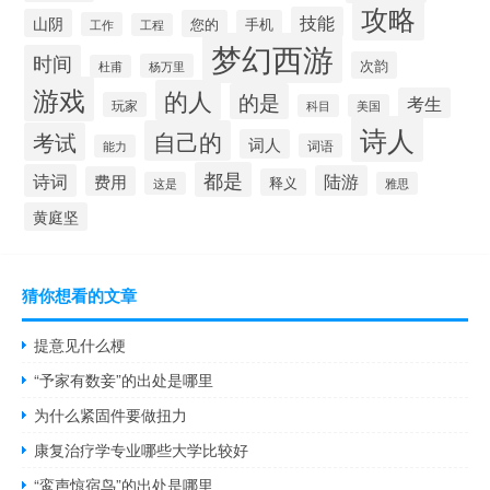
攻略
技能
山阴
您的
手机
工作
工程
梦幻西游
时间
次韵
杨万里
杜甫
游戏
的人
的是
考生
玩家
科目
美国
诗人
自己的
考试
词人
词语
能力
都是
诗词
陆游
费用
释义
这是
雅思
黄庭坚
猜你想看的文章
提意见什么梗
“予家有数妾”的出处是哪里
为什么紧固件要做扭力
康复治疗学专业哪些大学比较好
“鸾声惊宿鸟”的出处是哪里