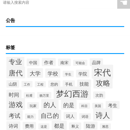
☚
公告
标签
专业
作者
品牌
中国
南宋
可能会
宋代
唐代
大学
学校
学院
学生
攻略
技能
山阴
您的
手机
工作
工程
梦幻西游
时间
次韵
杨万里
杜甫
游戏
的人
的是
考生
玩家
科目
美国
诗人
自己的
考试
词人
词语
能力
都是
诗词
陆游
费用
释义
这是
雅思