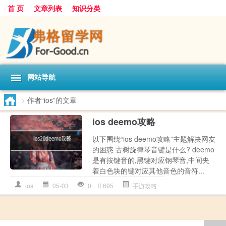
首 页
文章列表
知识分类
网站导航
>
作者“ios”的文章
ios deemo攻略
以下围绕“ios deemo攻略”主题解决网友
的困惑 古树旋律琴音键是什么? deemo
是有按键音的,黑键对应钢琴音,中间夹
着白色块的键对应其他音色的音符...
ios
05-03
0
695
手游攻略