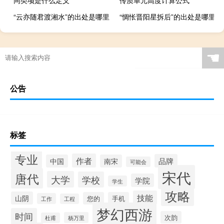
同类项是什么定义
传质单元高度计算公式
“云亦随君渡湘水”的出处是哪里
“惆怅晋阳星拆后”的出处是哪里
☚
公告
标签
专业
作者
品牌
中国
南宋
可能会
宋代
唐代
大学
学校
学院
学生
攻略
技能
山阴
您的
手机
工作
工程
梦幻西游
时间
次韵
杨万里
杜甫