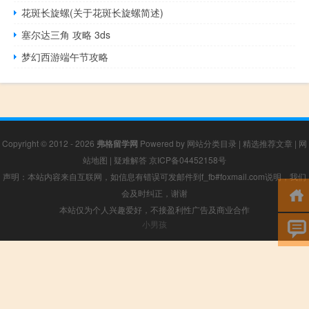
花斑长旋螺(关于花斑长旋螺简述)
塞尔达三角 攻略 3ds
梦幻西游端午节攻略
Copyright © 2012 - 2026
弗格留学网
Powered by
网站分类目录
|
精选推荐文章
|
网
站地图
|
疑难解答
京ICP备04452158号
声明：本站内容来自互联网，如信息有错误可发邮件到f_fb#foxmail.com说明，我们
会及时纠正，谢谢
本站仅为个人兴趣爱好，不接盈利性广告及商业合作
小男孩