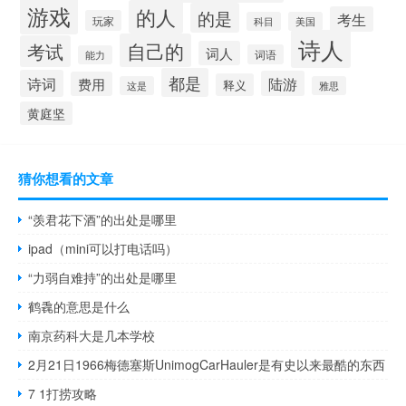
游戏
的人
的是
考生
玩家
科目
美国
诗人
自己的
考试
词人
词语
能力
都是
诗词
陆游
费用
释义
这是
雅思
黄庭坚
猜你想看的文章
“羡君花下酒”的出处是哪里
ipad（mini可以打电话吗）
“力弱自难持”的出处是哪里
鹤毳的意思是什么
南京药科大是几本学校
2月21日1966梅德塞斯UnimogCarHauler是有史以来最酷的东西
7 1打捞攻略