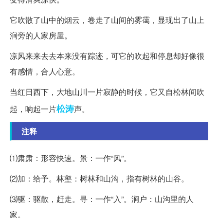
它吹散了山中的烟云，卷走了山间的雾霭，显现出了山上
涧旁的人家房屋。
凉风来来去去本来没有踪迹，可它的吹起和停息却好像很
有感情，合人心意。
当红日西下，大地山川一片寂静的时候，它又自松林间吹
松涛
起，响起一片
声。
注释
⑴肃肃：形容快速。景：一作“风”。
⑵加：给予。林壑：树林和山沟，指有树林的山谷。
⑶驱：驱散，赶走。寻：一作“入”。涧户：山沟里的人
家。