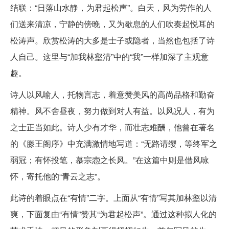
结联：“日落山水静，为君起松声”。白天，风为劳作的人
们送来清凉，宁静的傍晚，又为歇息的人们吹奏起悦耳的
松涛声。欣赏松涛的大多是士子或隐者，当然也包括了诗
人自己。这里与“加我林壑清”中的“我”一样加深了主观意
趣。
诗人以风喻人，托物言志，着意赞美风的高尚品格和勤奋
精神。风不舍昼夜，努力做到对人有益。以风况人，有为
之士正当如此。诗人少有才华，而壮志难酬，他曾在著名
的《滕王阁序》中充满激情地写道：“无路请缨，等终军之
弱冠；有怀投笔，慕宗悫之长风。”在这篇中则是借风咏
怀，寄托他的“青云之志”。
此诗的着眼点在“有情”二字。上面从“有情”写其加林壑以清
爽，下面复由“有情”赞其“为君起松声”。通过这种拟人化的