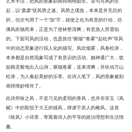
艺术手法，把风的形象刻画得栩栩如生。首句写风的生
起，以“肃肃”状风势之速。风势之缓急，本来是并无目的
的，但次句用了一个“加”字，就使之化为有意的行动，仿
佛风疾驰而来，正是为了使林壑清爽，有意急人所需似
的。下面写风的活动，也是抓住“驱烟”“卷雾”“起松声”等风
中的动态景象进行拟人化的描写。风吹烟雾，风卷松涛，
本来都是自然现象写成了有意识的活动。她神通广大，犹
如精灵般地出入山涧，驱烟卷雾，送来清爽，并吹动万山
松涛，为人奏起美妙的乐章。在诗人笔下，风的形象被刻
画得维妙维肖了。
此诗所咏之风，不是习见的柔弱的香风，也并非宋玉《风
赋》中的取悦于大王的雄风，肆虐于庶人的雌风。这首
《咏风》小诗里，寄寓着诗人的平等的政治理想和生活情
趣。