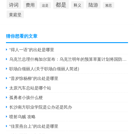
都是
诗词
陆游
费用
释义
这是
雅思
黄庭坚
猜你想看的文章
“得人一语”的出处是哪里
乌克兰总理什梅加尔宣布：乌克兰明年的预算草案计划将国防产品的生产开支增加七倍达到近560亿格里夫纳（15亿美元）
职场白领丽人(关于职场白领丽人简述)
“昔岁惊杨柳”的出处是哪里
太原汽车总站是哪个站
孤勇者小孩什么梗
长沙南方职业学院是公办还是民办
喷射乌贼 攻略
“佳景燕台上”的出处是哪里