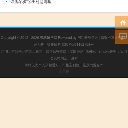
“诗酒琴棋”的出处是哪里
Copyright © 2012 - 2026
弗格留学网
Powered by
网站分类目录
|
精选推荐文章
|
网
站地图
|
疑难解答
京ICP备04452158号
声明：本站内容来自互联网，如信息有错误可发邮件到f_fb#foxmail.com说明，我们
会及时纠正，谢谢
本站仅为个人兴趣爱好，不接盈利性广告及商业合作
小男孩