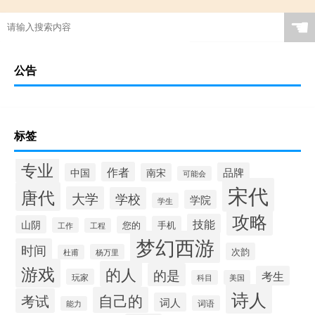
☚
公告
标签
专业
作者
品牌
中国
南宋
可能会
宋代
唐代
大学
学校
学院
学生
攻略
技能
山阴
您的
手机
工作
工程
梦幻西游
时间
次韵
杨万里
杜甫
游戏
的人
的是
考生
玩家
科目
美国
诗人
自己的
考试
词人
词语
能力