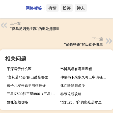
网络标签：
有情
松涛
诗人
上一篇
“良马足因无主踠”的出处是哪里
下一篇
“俞骑骋路”的出处是哪里
相关问题
平潭属于什么区
韦博英语有哪些课程
“言从若耶去”的出处是哪里
仲裁书下来多久可以申请强制执行
孩子几岁开始学围棋最好
死亡险能赔多少
三星i7500和三星i800（三星i7500）
春节返程攻略
婚礼视频攻略
“念此友于乐”的出处是哪里