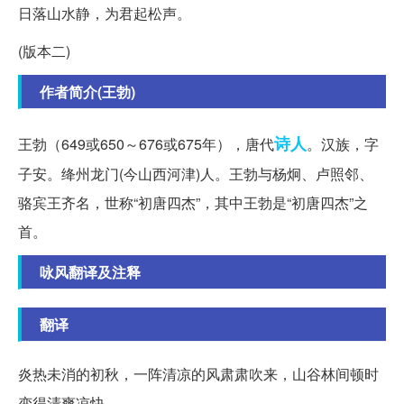
日落山水静，为君起松声。
(版本二)
作者简介(王勃)
诗人
王勃（649或650～676或675年），唐代
。汉族，字
子安。绛州龙门(今山西河津)人。王勃与杨炯、卢照邻、
骆宾王齐名，世称“初唐四杰”，其中王勃是“初唐四杰”之
首。
咏风翻译及注释
翻译
炎热未消的初秋，一阵清凉的风肃肃吹来，山谷林间顿时
变得清爽凉快。