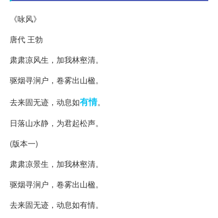
《咏风》
唐代 王勃
肃肃凉风生，加我林壑清。
驱烟寻涧户，卷雾出山楹。
有情
去来固无迹，动息如
。
日落山水静，为君起松声。
(版本一)
肃肃凉景生，加我林壑清。
驱烟寻涧户，卷雾出山楹。
去来固无迹，动息如有情。