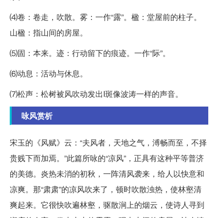
⑷卷：卷走，吹散。雾：一作“露”。楹：堂屋前的柱子。
山楹：指山间的房屋。
⑸固：本来。迹：行动留下的痕迹。一作“际”。
⑹动息：活动与休息。
⑺松声：松树被风吹动发出I斑像波涛一样的声音。
咏风赏析
宋玉的《风赋》云：“夫风者，天地之气，溥畅而至，不择
贵贱下而加焉。”此篇所咏的“凉风”，正具有这种平等普济
的美德。炎热未消的初秋，一阵清风袭来，给人以快意和
凉爽。那“肃肃”的凉风吹来了，顿时吹散浊热，使林壑清
爽起来。它很快吹遍林壑，驱散涧上的烟云，使诗人寻到