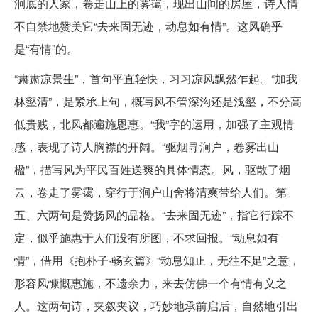
涧底的人家，卷走山上的雾霭，现出山间的房屋，诗人情
不自禁地赞美它“去来固无迹，动息如有情”。这风确乎
是“有情”的。
“肃肃凉景生”，首句平直轻快，习习凉风飘然乍起。“加我
林壑清”，是紧承上句，概写风不管深沟还是浅壑，不分高
低贵贱，北风都遍施恩惠。“我”字的运用，加强了主观情
感，表现了诗人胸襟的开阔。“驱烟寻涧户，卷雾出山
楹”，描写风为平民百姓送爽的具体情态。风，驱散了烟
云，卷走了雾霭，穿行于涧户山舍将清爽带给人们。第
五、六两句是赞扬风的品格。“去来固无迹”，指它行踪不
定，似乎施惠于人们没有所图，不求回报。“动息如有
情”，借用《抱朴子·畅玄篇》“动息知止，无往不足”之意，
形容风慷慨惠施，不遗余力，来去仿佛一个有情有义之
人。这两句诗，夹叙夹议，巧妙地承前启后，自然地引出