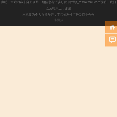
声明：本站内容来自互联网，如信息有错误可发邮件到f_fb#foxmail.com说明，我们
会及时纠正，谢谢
本站仅为个人兴趣爱好，不接盈利性广告及商业合作
小男孩