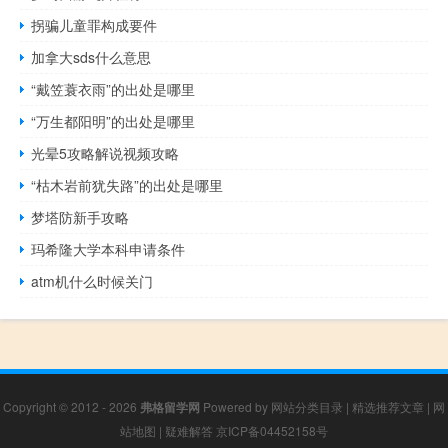
拐骗儿童罪构成要件
加拿大sds什么意思
“戴笠蓑衣雨”的出处是哪里
“万生都阳明”的出处是哪里
光晕5攻略解说视频攻略
“枯木岩前犹失路”的出处是哪里
梦塔防新手攻略
玛希隆大学本科申请条件
atm机什么时候关门
Copyright © 2012 - 2026
弗格留学网
Powered by
网站分类目录
|
精选推荐文章
|
网
站地图
|
疑难解答
京ICP备04452158号