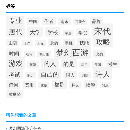
标签
专业
作者
品牌
中国
南宋
可能会
宋代
唐代
大学
学校
学院
学生
攻略
技能
山阴
您的
手机
工作
工程
梦幻西游
时间
次韵
杨万里
杜甫
游戏
的人
的是
考生
玩家
科目
美国
诗人
自己的
考试
词人
词语
能力
都是
诗词
陆游
费用
释义
这是
雅思
黄庭坚
猜你想看的文章
梦幻西游飞升任务